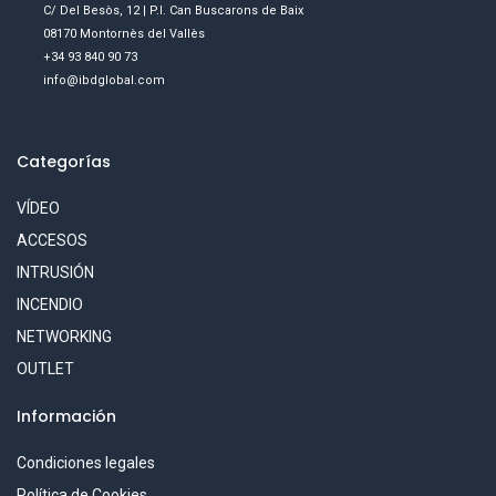
C/ Del Besòs, 12 | P.I. Can Buscarons de Baix
08170 Montornès del Vallès
+34 93 840 90 73
info@ibdglobal.com
Categorías
VÍDEO
ACCESOS
INTRUSIÓN
INCENDIO
NETWORKING
OUTLET
Información
Condiciones legales
Política de Cookies