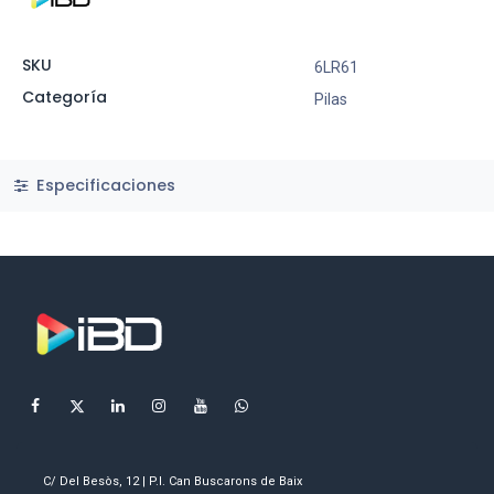
SKU
6LR61
Categoría
Pilas
Especificaciones
C/ Del Besòs, 12 | P.I. Can Buscarons de Baix