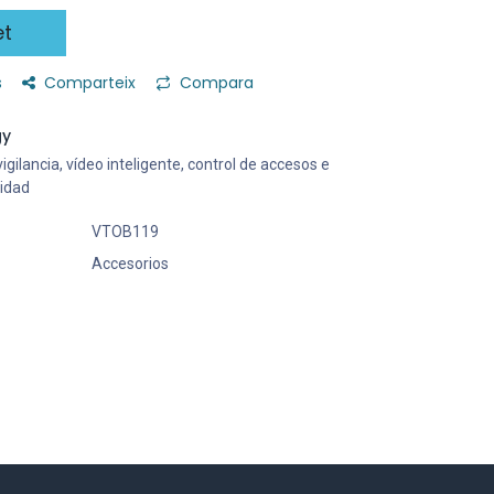
et
s
Comparteix
Compara
gy
gilancia, vídeo inteligente, control de accesos e
ridad
VTOB119
Accesorios