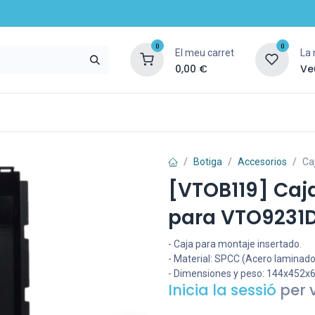
0
0
El meu carret
La 
0,00
€
Veu
mpany
Notícies
Recursos i serveis
C
Botiga
Accesorios
Ca
[VTOB119] Caj
para VTO9231
- Caja para montaje insertado.
- Material: SPCC (Acero laminado 
- Dimensiones y peso: 144x452x
Inicia la sessió
per 