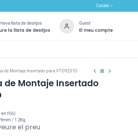
Català
meva llista de desitjos
Guest
re la llista de desitjos
El meu compte
ontacta'ns
Alta nou client
OUTLET
ja de Montaje Insertado para VTO9231D
a de Montaje Insertado
D
en frío).
69mm / 1.2Kg.
veure el preu