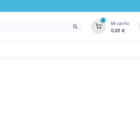
0
Mi carrito
0,00
€
mpresa
Noticias
Recursos y servicios