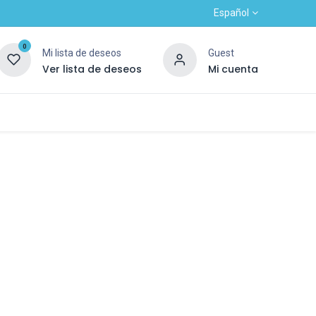
Español
0
Mi lista de deseos
Guest
Ver lista de deseos
Mi cuenta
Contacto
Alta nuevo cliente
OUTLET