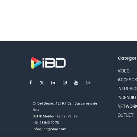
Categor
VÍDEO
ACCESO
INTRUSIÓ
INCENDIO
C/ Del Besòs, 12 | P.I. Can Buscarons de
NETWORK
Baix
OUTLET
08170 Montornès del Vallès
+34 93 840 90 73
info@ibdglobal.com