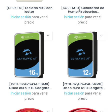
[CP061-01] Teclado MK9 con
[SG01-M-D] Generador de
lector
Humo Pirotecnico
Antintruder
Iniciar sesión
para ver el
Iniciar sesión
para ver el
precio
precio
[16TB-SkyHawkAI-512MB]
[12TB-SkyHawkAI-512MB]
Disco duro 16TB Seagate
Disco duro 12TB Seagate
Skyhawk AI para
Skyhawk AI para
Iniciar sesión
para ver el
Iniciar sesión
para ver el
Videovigilancia 3.5" SATA
Videovigilancia 3.5" SATA
precio
precio
512MB
512MB