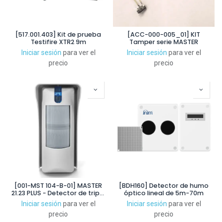
[517.001.403] Kit de prueba
[ACC-000-005_01] KIT
Testifire XTR2 9m
Tamper serie MASTER
Iniciar sesión
para ver el
Iniciar sesión
para ver el
precio
precio
[001-MST 104-B-01] MASTER
[BDH160] Detector de humo
21.23 PLUS - Detector de triple
óptico lineal de 5m-70m
tecnología con 1 sección de
Iniciar sesión
para ver el
Iniciar sesión
para ver el
microondas y 2 secciones de
precio
precio
infrarrojos