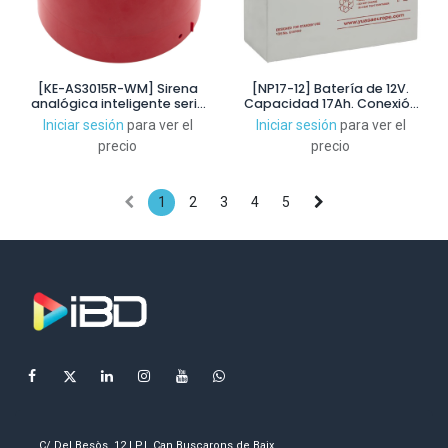
[KE-AS3015R-WM] Sirena
[NP17-12] Batería de 12V.
analógica inteligente serie
Capacidad 17Ah. Conexión
Excellence montaje en
mediante tornillo M6
Iniciar sesión
para ver el
Iniciar sesión
para ver el
pared. Color rojo
precio
precio
1
2
3
4
5
C/ Del Besòs, 12 | P.I. Can Buscarons de Baix