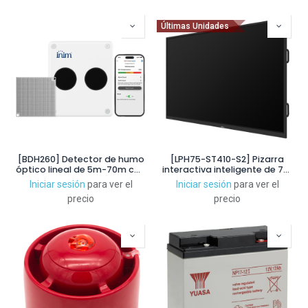
Últimas Unidades
[BDH260] Detector de humo
[LPH75-ST410-S2] Pizarra
óptico lineal de 5m-70m con
interactiva inteligente de 75"
Bluetooth para App
4K UHD
Iniciar sesión
para ver el
Iniciar sesión
para ver el
precio
precio