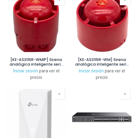
[KE-AS3115R-WMIP] Sirena
[KE-AS3115R-WM] Sirena
analógica inteligente serie
analógica inteligente serie
Excellence exterior IP65 con
Excellence con aislador
Iniciar sesión
para ver el
Iniciar sesión
para ver el
aislador montaje en pared.
montaje en pared. Color rojo
precio
precio
Color rojo