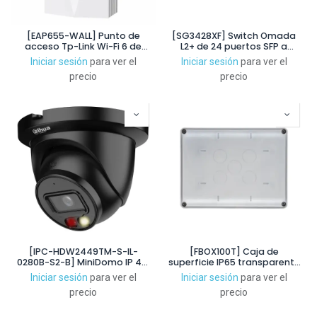
[EAP655-WALL] Punto de
[SG3428XF] Switch Omada
acceso Tp-Link Wi-Fi 6 de
L2+ de 24 puertos SFP a
doble banda AX3
Gigabit y 4 SFP+ a 10G
Iniciar sesión
para ver el
Iniciar sesión
para ver el
precio
precio
[IPC-HDW2449TM-S-IL-
[FBOX100T] Caja de
0280B-S2-B] MiniDomo IP 4M
superficie IP65 transparente
H265 Iluminación Dual
para alojamiento de
Iniciar sesión
para ver el
Iniciar sesión
para ver el
LED30m/IR30m 2.8mm IP67
módulos serie ENEA (pack 5
precio
precio
PoE MIC AI. Color Negro
un)