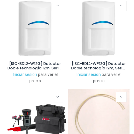
[ISC-BDL2-W12G] Detector
[ISC-BDL2-WP12G] Detector
Doble tecnología 12m, Series
Doble tecnología 12m, Series
TriTech®. Grado 2
TriTech® antimascotas
Iniciar sesión
para ver el
Iniciar sesión
para ver el
45Kg. Grado 2
precio
precio