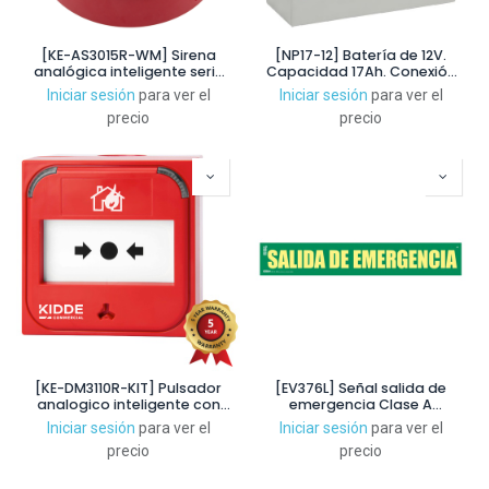
[KE-AS3015R-WM] Sirena
[NP17-12] Batería de 12V.
analógica inteligente serie
Capacidad 17Ah. Conexión
Excellence montaje en
mediante tornillo M6
Iniciar sesión
para ver el
Iniciar sesión
para ver el
pared. Color rojo
precio
precio
[KE-DM3110R-KIT] Pulsador
[EV376L] Señal salida de
analogico inteligente con
emergencia Clase A
aislador. Serie Excellence.
65x10,5cm. Observación
Iniciar sesión
para ver el
Iniciar sesión
para ver el
Incluye caja superficie. Color
reducida a 7m
precio
precio
rojo