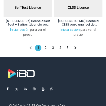
[ST-LICENCE-3Y] Licencia Self
[LIC-CLSS-1C-MC] Licencia
Test - 3 años (Licencia por
CLSS para una red de
detector)
multiples centrales - 1 año
Iniciar sesión
para ver el
Iniciar sesión
para ver el
precio
precio
1
2
3
4
5
C/ Del Besòs, 12 | P.I. Can Buscarons de Baix