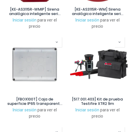
[KE-AS3115R-WMIP] Sirena
[KE-AS3115R-WM] Sirena
analógica inteligente serie
analógica inteligente serie
Excellence exterior IP65 con
Excellence con aislador
Iniciar sesión
para ver el
Iniciar sesión
para ver el
aislador montaje en pared.
montaje en pared. Color rojo
precio
precio
Color rojo
[FBOX100T] Caja de
[517.001.403] Kit de prueba
superficie IP65 transparente
Testifire XTR2 9m
para alojamiento de
Iniciar sesión
para ver el
Iniciar sesión
para ver el
módulos serie ENEA (pack 5
precio
precio
un)