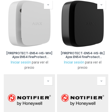
[FIREPROTECT-EN54-HS-WH]
[FIREPROTECT-EN54-HS-BL]
Ajax EN54 FireProtect
Ajax EN54 FireProtect
Heat/Smoke Jeweller.
Heat/Smoke Jeweller.
Iniciar sesión
para ver el
Iniciar sesión
para ver el
Detector de calor y de
Detector de calor y de
precio
precio
humo. Color Blanco
humo. Color Negro