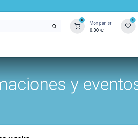
0
0
Mon panier
0,00
€
Entreprise
Blog
Ressources et services
maciones y evento
es y eventos