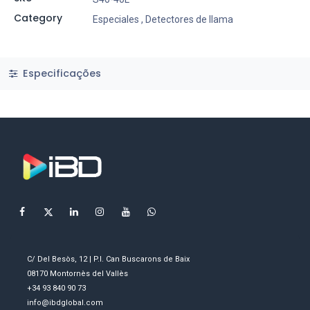
Category
Especiales
,
Detectores de llama
Especificações
C/ Del Besòs, 12 | P.I. Can Buscarons de Baix
08170 Montornès del Vallès
+34 93 840 90 73
info@ibdglobal.com