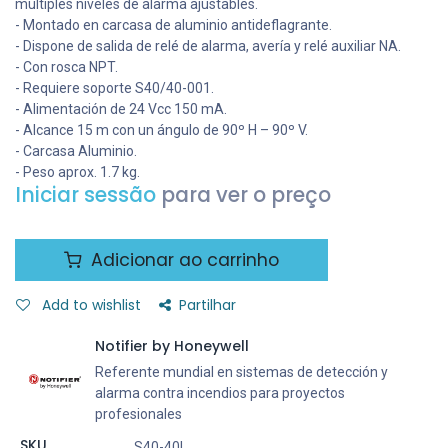
múltiples niveles de alarma ajustables.
- Montado en carcasa de aluminio antideflagrante.
- Dispone de salida de relé de alarma, avería y relé auxiliar NA.
- Con rosca NPT.
- Requiere soporte S40/40-001.
- Alimentación de 24 Vcc 150 mA.
- Alcance 15 m con un ángulo de 90º H – 90º V.
- Carcasa Aluminio.
- Peso aprox. 1.7 kg.
Iniciar sessão
para ver o preço
Adicionar ao carrinho
Add to wishlist
Partilhar
Notifier by Honeywell
Referente mundial en sistemas de detección y
alarma contra incendios para proyectos
profesionales
SKU
S40-40L