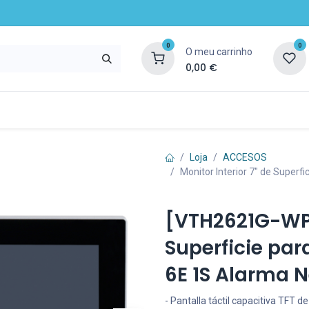
0
0
O meu carrinho
0,00
€
ompany
Notícias
Recursos e serviços
Loja
ACCESOS
Monitor Interior 7" de Superf
[VTH2621G-WP] 
Superficie par
6E 1S Alarma 
- Pantalla táctil capacitiva TFT d