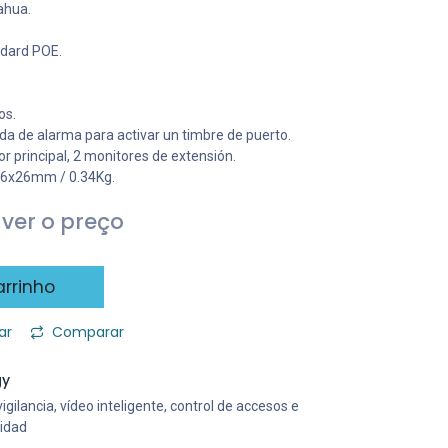
ahua.
dard POE.
os.
rada de alarma para activar un timbre de puerto.
or principal, 2 monitores de extensión.
4.6x26mm / 0.34Kg.
ver o preço
rrinho
ar
Comparar
gy
gilancia, vídeo inteligente, control de accesos e
ridad