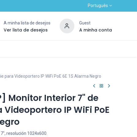
Português
A minha lista de desejos
Guest
Ver lista de desejos
A minha conta
Contacte-nos
Novo cliente alto
OUTLET
icie para Videoportero IP WiFi PoE 6E 1S Alarma Negro
Monitor Interior 7" de
a Videoportero IP WiFi PoE
Negro
e 7", resolución 1024x600.