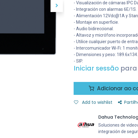
- Visualización de cámaras IPC D
- Integración con alarmas 6E/1S.
- Alimentación 12Vdc@1A y Stan
- Montaje en superficie.
- Audio bidireccional.
- Altavoz y micrófono incorporad
- Utilice cualquier puerto de ent
- Intercomunicador Wi-Fi: 1 monit
- Dimensiones y peso: 189.6x13
- SIP.
Iniciar sessão
para 
Adicionar ao ca
Add to wishlist
Partilh
Dahua Technolo
Soluciones de videovi
integración de segu