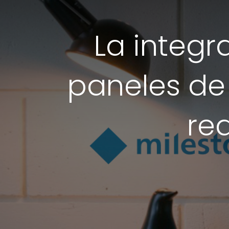
La integr
paneles de 
re