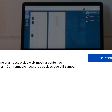
Ok, cont
 mejorar nuestro sitio web, mostrar contenido
ías
Información
Enlaces útiles
ener más información sobre las cookies que utilizamos,
Condiciones legales
Marcas
S
Política de Cookies
Notícias
N
Política de Privacidad
Formaciones y e
Quiénes somos
Alta nuevo client
ING
Huella IBD
Contacto
Transparencia