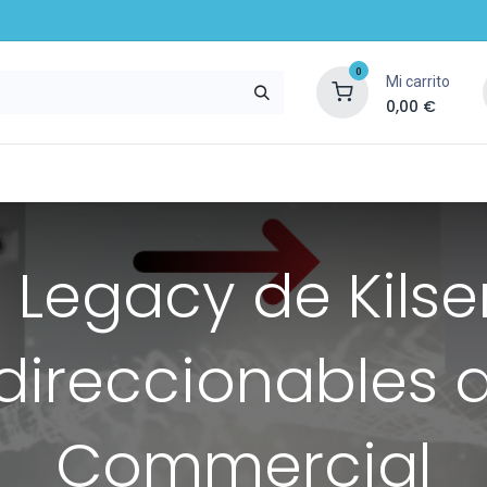
0
Mi carrito
0,00
€
mpresa
Noticias
Recursos y servicios
 Legacy de Kilsen
 direccionables 
Commercial