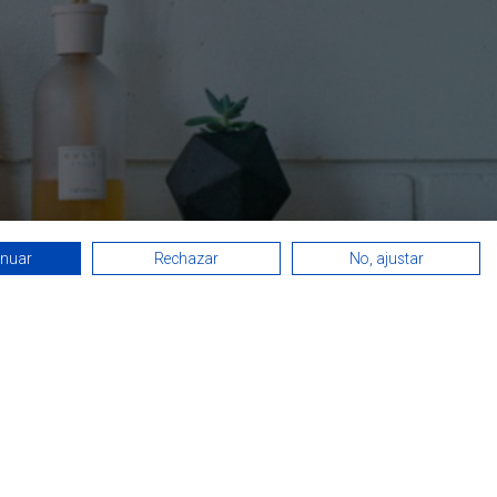
inuar
Rechazar
No, ajustar
Horario atención al cliente
De 9:00h a 18:00h
De lunes a viernes
ventos
e