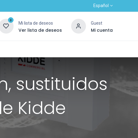
Español
0
Mi lista de deseos
Guest
Ver lista de deseos
Mi cuenta
Contacto
Alta nuevo cliente
OUTLET
, sustituidos
de Kidde