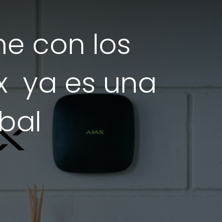
ne con los
ax ya es una
bal