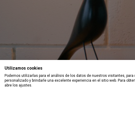
Utilizamos cookies
Podemos utilizarlas para el análisis de los datos de nuestros visitantes, para
Categor
personalizado y brindarle una excelente experiencia en el sitio web. Para obt
abre los ajustes.
VÍDEO
ACCESO
INTRUSIÓ
INCENDIO
C/ Del Besòs, 12 | P.I. Can Buscarons de
NETWORK
Baix
OUTLET