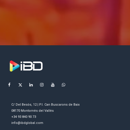
C/ Del Besòs, 12 | P.I. Can Buscarons de Baix
08170 Montornès del Vallès
+34 93 840 90 73
info@ibdglobal.com