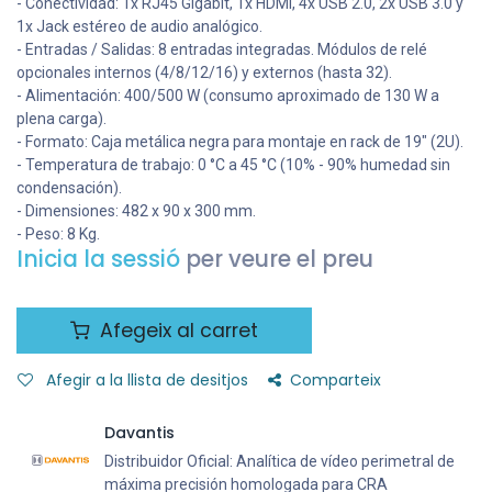
- Conectividad: 1x RJ45 Gigabit, 1x HDMI, 4x USB 2.0, 2x USB 3.0 y
1x Jack estéreo de audio analógico.
- Entradas / Salidas: 8 entradas integradas. Módulos de relé
opcionales internos (4/8/12/16) y externos (hasta 32).
- Alimentación: 400/500 W (consumo aproximado de 130 W a
plena carga).
- Formato: Caja metálica negra para montaje en rack de 19" (2U).
- Temperatura de trabajo: 0 °C a 45 °C (10% - 90% humedad sin
condensación).
- Dimensiones: 482 x 90 x 300 mm.
- Peso: 8 Kg.
Inicia la sessió
per veure el preu
Afegeix al carret
Afegir a la llista de desitjos
Comparteix
Davantis
Distribuidor Oficial: Analítica de vídeo perimetral de
máxima precisión homologada para CRA