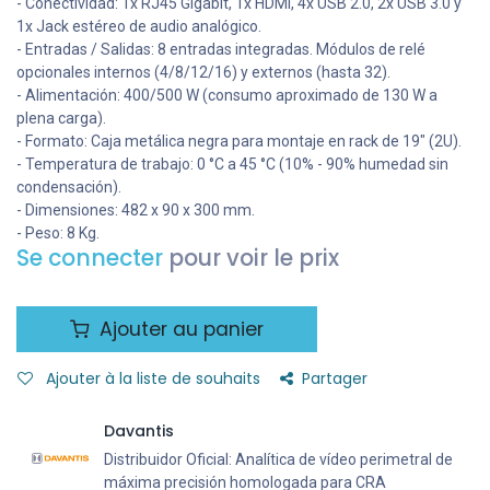
- Conectividad: 1x RJ45 Gigabit, 1x HDMI, 4x USB 2.0, 2x USB 3.0 y
1x Jack estéreo de audio analógico.
- Entradas / Salidas: 8 entradas integradas. Módulos de relé
opcionales internos (4/8/12/16) y externos (hasta 32).
- Alimentación: 400/500 W (consumo aproximado de 130 W a
plena carga).
- Formato: Caja metálica negra para montaje en rack de 19" (2U).
- Temperatura de trabajo: 0 °C a 45 °C (10% - 90% humedad sin
condensación).
- Dimensiones: 482 x 90 x 300 mm.
- Peso: 8 Kg.
Se connecter
pour voir le prix
Ajouter au panier
Ajouter à la liste de souhaits
Partager
Davantis
Distribuidor Oficial: Analítica de vídeo perimetral de
máxima precisión homologada para CRA