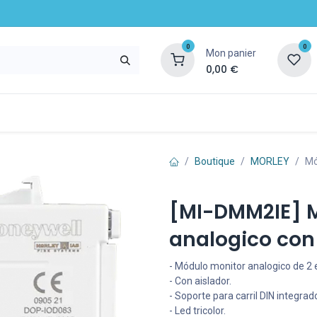
0
0
Mon panier
0,00
€
Entreprise
Blog
Ressources et services
Boutique
MORLEY
Mó
[MI-DMM2IE] 
analogico con
- Módulo monitor analogico de 2 
- Con aislador.
- Soporte para carril DIN integrad
- Led tricolor.