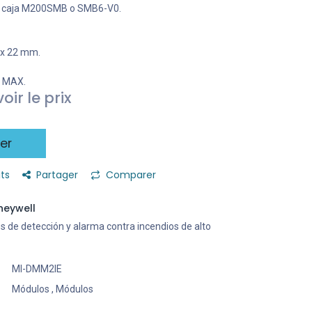
te caja M200SMB o SMB6-V0.
3 x 22 mm.
y MAX.
oir le prix
er
its
Partager
Comparer
neywell
s de detección y alarma contra incendios de alto
MI-DMM2IE
Módulos
,
Módulos