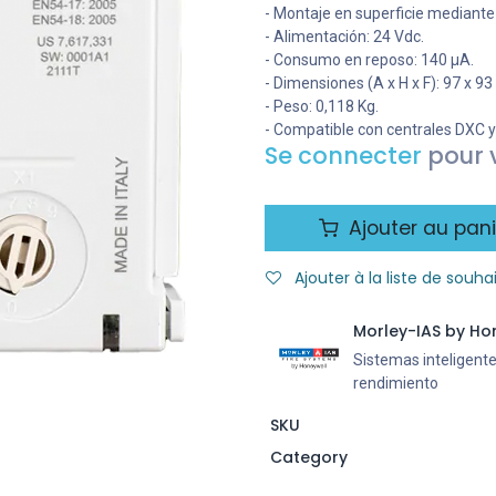
- Montaje en superficie median
- Alimentación: 24 Vdc.
- Consumo en reposo: 140 µA.
- Dimensiones (A x H x F): 97 x 9
- Peso: 0,118 Kg.
- Compatible con centrales DXC 
Se connecter
pour v
Ajouter au pani
Ajouter à la liste de souha
Morley-IAS by Ho
Sistemas inteligente
rendimiento
SKU
Category