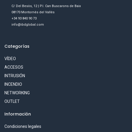
C/ Del Besòs, 12 | P.I. Can Buscarons de Baix
08170 Montornès del Vallès
+34 93 840 90 73
info@ibdglobal.com
Categorías
VÍDEO
ACCESOS
INTRUSIÓN
INCENDIO
NETWORKING
OUTLET
Información
Condiciones legales