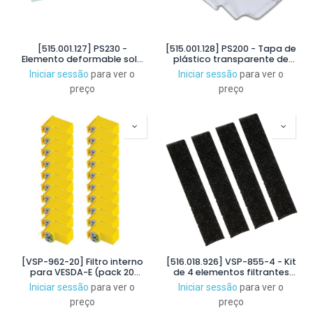
[515.001.127] PS230 -
[515.001.128] PS200 - Tapa de
Elemento deformable solo
plástico transparente de
para pulsadores de alarma
recambio para pulsadores
Iniciar sessão
para ver o
Iniciar sessão
para ver o
de la serie MCP
de la serie MCP
preço
preço
[VSP-962-20] Filtro interno
[516.018.926] VSP-855-4 - Kit
para VESDA-E (pack 20
de 4 elementos filtrantes
unidades). Compatible con
para filtros VSP-850-R
Iniciar sessão
para ver o
Iniciar sessão
para ver o
VEU/VEP/VES
preço
preço