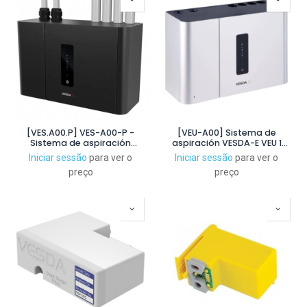
[VES.A00.P] VES-A00-P -
[VEU-A00] Sistema de
Sistema de aspiración
aspiración VESDA-E VEU 1
VESDA-E VES de 4 canales, 4
canal, 4 Tuberías 800m.
Iniciar sessão
para ver o
Iniciar sessão
para ver o
tuberías total 560m. Frontal
Frontal con LEDs
preço
preço
con LEDs