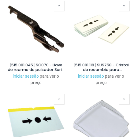
[515.001.045] SC070 - Llave
[515.001.119] SUS758 - Cristal
de rearme de pulsador Serie
de recambio para
MCP / CP
pulsadores de las series MCP
Iniciar sessão
para ver o
Iniciar sessão
para ver o
y CP. Pack 5u.
preço
preço