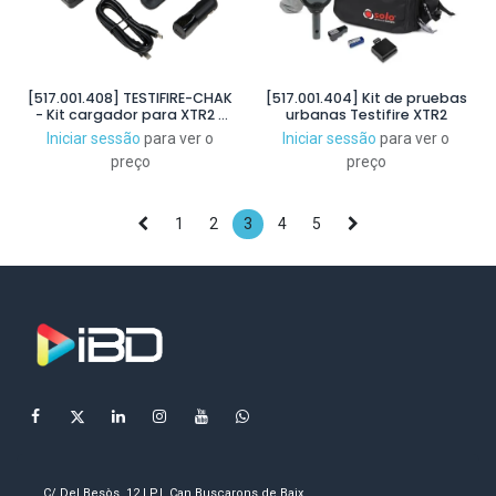
[517.001.408] TESTIFIRE-CHAK
[517.001.404] Kit de pruebas
- Kit cargador para XTR2 y
urbanas Testifire XTR2
accesorios
Iniciar sessão
para ver o
Iniciar sessão
para ver o
preço
preço
1
2
3
4
5
C/ Del Besòs, 12 | P.I. Can Buscarons de Baix