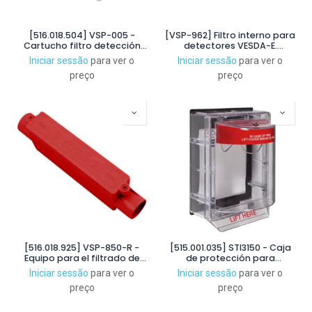
[516.018.504] VSP-005 -
[VSP-962] Filtro interno para
Cartucho filtro detección
detectores VESDA-E.
VESDA. Compatible con VLC,
Compatible con
Iniciar sessão
para ver o
Iniciar sessão
para ver o
VLF, VLP y VLS
VEU/VEP/VES
preço
preço
[516.018.925] VSP-850-R -
[515.001.035] STI3150 - Caja
Equipo para el filtrado de
de protección para
partículas en ambientes
pulsadores para intemperie
Iniciar sessão
para ver o
Iniciar sessão
para ver o
agresivos, compatible con
y agentes agresivos
preço
preço
tuberías de 25mm diametro