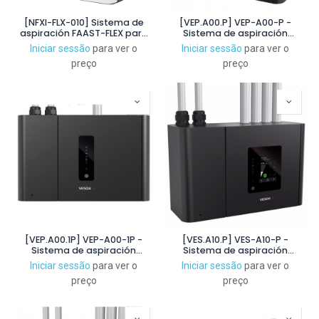
[NFXI-FLX-010] Sistema de
[VEP.A00.P] VEP-A00-P -
aspiración FAAST-FLEX para
Sistema de aspiración
lazo analógico de Notifier
VESDA-E VEP 1 canal, 4
Iniciar sessão
para ver o
Iniciar sessão
para ver o
de 1 canal
tuberías 560m. Frontal con
preço
preço
LEDs
[VEP.A00.1P] VEP-A00-1P -
[VES.A10.P] VES-A10-P -
Sistema de aspiración
Sistema de aspiración
VESDA-E VEP 1 canal. 1 tubería
VESDA-E VES 4 canales 4
Iniciar sessão
para ver o
Iniciar sessão
para ver o
130m. Frontal con LEDs
tubos con Display 3,5"
preço
preço