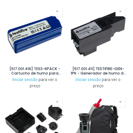
[517.001.416] TES3-6PACK -
[517.001.411] TESTIFIRE-GEN-
Cartucho de humo para
1PK - Generador de humo de
XTR2. Pack de 6u
repuesto para el probador
Iniciar sessão
para ver o
Iniciar sessão
para ver o
de humo y calor Testifire
preço
preço
XTR2