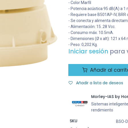
- Color Marfil
- Potencia acústica 95 dB(A) a 1 
- Requiere base B501AP-IV, BRR
- Se conecta y alimenta directam
- Alimentación: 15..28 Vcc.
- Consumo máx. 10.5mA.
- Dimensiones (Ø x alt): 121 x 6
- Peso: 0,202 Kg.
Iniciar sesión
para v
Añadir al carrit
Añadir a lista de deseos
Morley-IAS by Ho
Sistemas inteligente
rendimiento
SKU
BSO-D