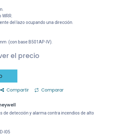
m.
 o WRR.
ente del lazo ocupando una dirección.
4 mm (con base B501AP-IV).
er el precio
o
Compartir
Comparar
neywell
s de detección y alarma contra incendios de alto
D-I05