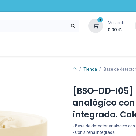
0
Mi carrito
0,00
€
mpresa
Noticias
Recursos y servicios
Tienda
Base de detector 
[BSO-DD-I05] 
analógico con 
integrada. Colo
- Base de detector analógico con 
- Con sirena integrada.