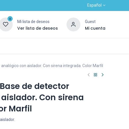
Español
0
Mi lista de deseos
Guest
Ver lista de deseos
Mi cuenta
Contacto
Alta nuevo cliente
OUTLET
analógico con aislador. Con sirena integrada. Color Marfil
Base de detector
aislador. Con sirena
r Marfil
aislador.