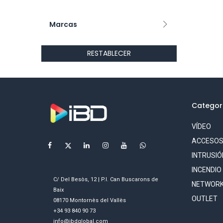
Marcas
RESTABLECER
Categor
VÍDEO
ACCESO
INTRUSIÓ
INCENDIO
C/ Del Besòs, 12 | P.I. Can Buscarons de
NETWORK
Baix
OUTLET
08170 Montornès del Vallès
+34 93 840 90 73
info@ibdglobal.com