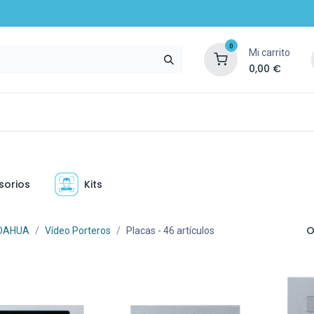
0
Mi carrito
0,00
€
mpresa
Noticias
Recursos y servicios
sorios
Kits
O
DAHUA
Vídeo Porteros
Placas
- 46 artículos