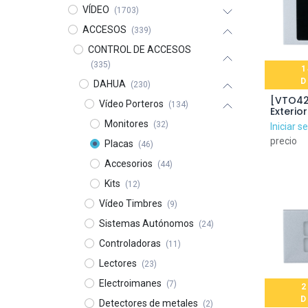
VÍDEO
(1703)
ACCESOS
(339)
CONTROL DE ACCESOS
(335)
1
D
DAHUA
(230)
[VTO42
Vídeo Porteros
(134)
Exterio
Videopo
Monitores
(32)
Iniciar s
Lector 
precio
Series
Placas
(46)
Accesorios
(44)
Kits
(12)
Vídeo Timbres
(9)
Sistemas Autónomos
(24)
Controladoras
(11)
Lectores
(23)
Electroimanes
(7)
2
D
Detectores de metales
(2)