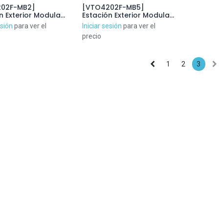
02F-MB2]
[VTO4202F-MB5]
n Exterior Modular
Estación Exterior Modular
deoportero IP con
para Videoportero IP con
esión
para ver el
Iniciar sesión
para ver el
es para Series
5 Botones para Series
precio
2F-X
VTO4202F-X
1
2
3