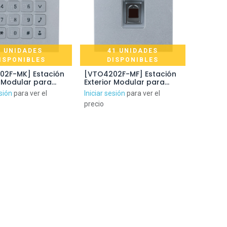
6 UNIDADES
41 UNIDADES
ISPONIBLES
DISPONIBLES
02F-MK] Estación
[VTO4202F-MF] Estación
r Modular para
Exterior Modular para
rtero IP con
Videoportero IP con
esión
para ver el
Iniciar sesión
para ver el
 para Series
Lector de huellas para
precio
2F-X
Series VTO4202F-X