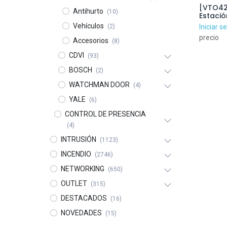
[VTO42
Antihurto
(10)
Estació
para Vi
Vehículos
(2)
Iniciar s
2 Boton
precio
VTO420
Accesorios
(8)
CDVI
(93)
BOSCH
(2)
WATCHMAN DOOR
(4)
YALE
(6)
CONTROL DE PRESENCIA
(4)
INTRUSIÓN
(1123)
INCENDIO
(2746)
NETWORKING
(650)
OUTLET
(315)
DESTACADOS
(16)
NOVEDADES
(15)