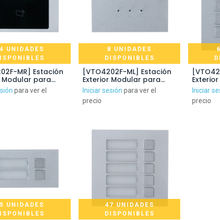
4 UNIDADES
8 UNIDADES
ISPONIBLES
DISPONIBLES
D
02F-MR] Estación
[VTO4202F-ML] Estación
[VTO42
r Modular para
Exterior Modular para
Exterio
rtero IP con
Videoportero IP con
Videopo
esión
para ver el
Iniciar sesión
para ver el
Iniciar s
de tarjetas para
Indicador para Series
Teclado
precio
precio
 VTO4202F-X
VTO4202F-X
VTO420
5 UNIDADES
47 UNIDADES
ISPONIBLES
DISPONIBLES