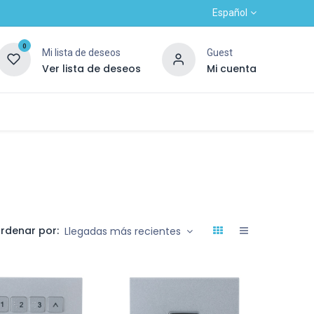
Español
0
Mi lista de deseos
Guest
Ver lista de deseos
Mi cuenta
Contacto
Alta nuevo cliente
OUTLET
rdenar por:
Llegadas más recientes