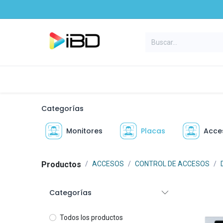
Ir al contenido
Inicio
Productos
Marcas
E
Categorías
Monitores
Placas
Acce
Produ​ctos
ACCESOS
CONTROL DE ACCESOS
Categorías
Todos los productos