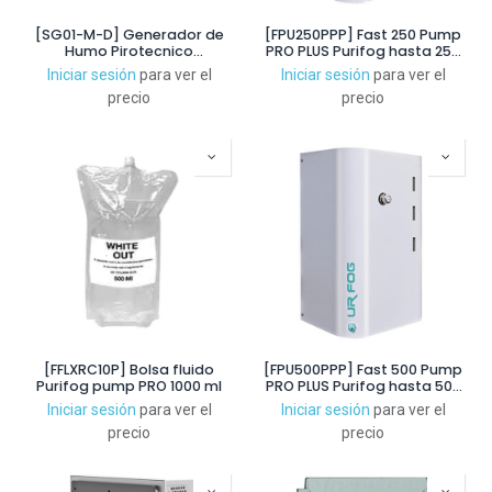
[SG01-M-D] Generador de
[FPU250PPP] Fast 250 Pump
Humo Pirotecnico
PRO PLUS Purifog hasta 250
Antintruder
m3
Iniciar sesión
para ver el
Iniciar sesión
para ver el
precio
precio
[FFLXRC10P] Bolsa fluido
[FPU500PPP] Fast 500 Pump
Purifog pump PRO 1000 ml
PRO PLUS Purifog hasta 500
m3
Iniciar sesión
para ver el
Iniciar sesión
para ver el
precio
precio