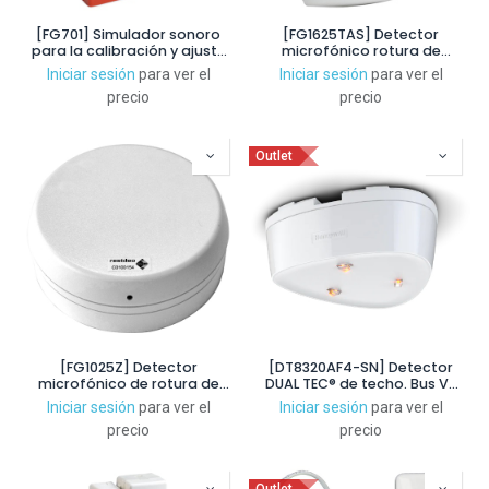
[FG701] Simulador sonoro
[FG1625TAS] Detector
para la calibración y ajuste
microfónico rotura de
de detectores de rotura de
cristal FlexGuard. Alcance
Iniciar sesión
para ver el
Iniciar sesión
para ver el
cristal
7.6 m lineal. Resistencia
precio
precio
antivandálica
Outlet
[FG1025Z] Detector
[DT8320AF4-SN] Detector
microfónico de rotura de
DUAL TEC® de techo. Bus V-
cristal FlexGuard. Alcance
Plex. IR-MW. Con
Iniciar sesión
para ver el
Iniciar sesión
para ver el
7.6m lineal, 180º. Diseño
tratamiento de alarmas por
precio
precio
redondo
microprocesador. Grado 3