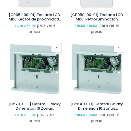
[CP051-00-01] Teclado LCD
[CP050-00-01] Teclado LCD
MK8. Lector de proximidad.
MK8. Retroiluminación
Retroiluminación blanca.
blanca. Zumbador y tamper.
Iniciar sesión
para ver el
Iniciar sesión
para ver el
Zumbador y tamper. Grado
Grado 3
precio
precio
3
[C520-D-E1] Central Galaxy
[C264-D-E1] Central Galaxy
Dimension 16 Zonas
Dimension 16 Zonas
ampliable hasta 520. Grado
ampliable hasta 264. Grado
Iniciar sesión
para ver el
Iniciar sesión
para ver el
3
3
precio
precio