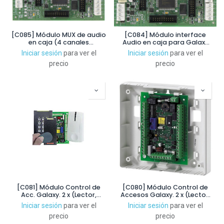
[C085] Módulo MUX de audio
[C084] Módulo interface
en caja (4 canales
Audio en caja para Galaxy
analógicos) para Galaxy
Dimension, Flex v1 y Flex v2
Iniciar sesión
para ver el
Iniciar sesión
para ver el
Dimension
precio
precio
[C081] Módulo Control de
[C080] Módulo Control de
Acc. Galaxy. 2 x (Lector,
Accesos Galaxy. 2 x (Lector,
estado, pulsador, relé), caja
estado, pulsador, relé), caja
Iniciar sesión
para ver el
Iniciar sesión
para ver el
metal y FA. No Flex+
plastica
precio
precio