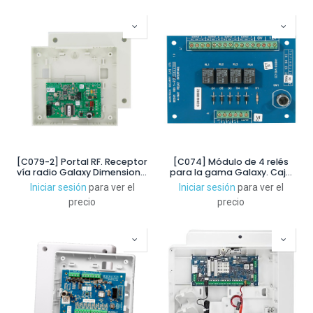
[C079-2] Portal RF. Receptor
[C074] Módulo de 4 relés
vía radio Galaxy Dimension y
para la gama Galaxy. Caja
G2. Caja plástico. Grado 2
plástica con tamper. Grado
Iniciar sesión
para ver el
Iniciar sesión
para ver el
3
precio
precio