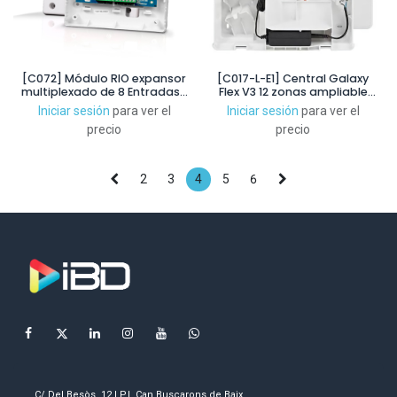
[C072] Módulo RIO expansor
[C017-L-E1] Central Galaxy
multiplexado de 8 Entradas /
Flex V3 12 zonas ampliable
4 Salidas. Caja plástica con
hasta 100. Caja plástica
Iniciar sesión
para ver el
Iniciar sesión
para ver el
tamper. Grado 3
Grande. Grado 3
precio
precio
2
3
4
5
6
C/ Del Besòs, 12 | P.I. Can Buscarons de Baix