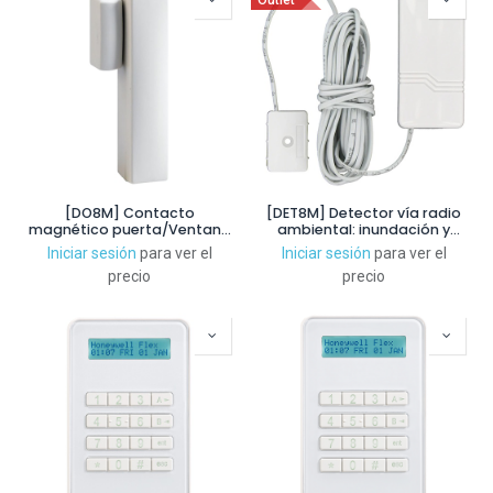
Outlet
[DO8M] Contacto
[DET8M] Detector vía radio
magnético puerta/Ventana
ambiental: inundación y
vía radio. Requiere pila CR123
temperatura. Requiere pila
Iniciar sesión
para ver el
Iniciar sesión
para ver el
incluida. Grado 2
LI03V (incluida)
precio
precio