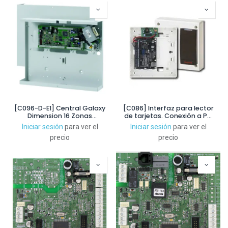
[C096-D-E1] Central Galaxy
[C086] Interfaz para lector
Dimension 16 Zonas
de tarjetas. Conexión a PC
ampliable hasta 96. Grado 3
por USB (No incluye el
Iniciar sesión
para ver el
Iniciar sesión
para ver el
lector). No Flex +
precio
precio