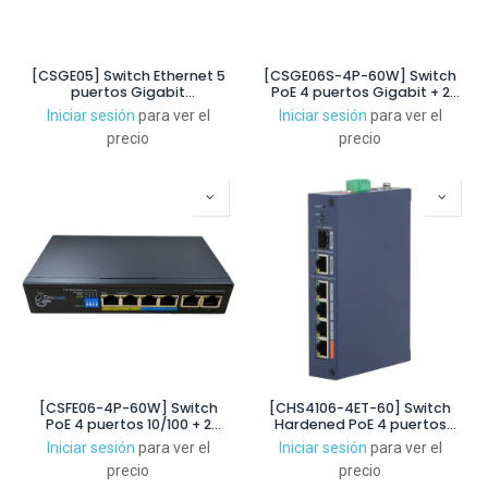
[CSGE05] Switch Ethernet 5
[CSGE06S-4P-60W] Switch
puertos Gigabit
PoE 4 puertos Gigabit + 2
No_Gestionable
Uplink(1RJ45+1SFP) 60W
Iniciar sesión
para ver el
Iniciar sesión
para ver el
Gestionable
precio
precio
[CSFE06-4P-60W] Switch
[CHS4106-4ET-60] Switch
PoE 4 puertos 10/100 + 2
Hardened PoE 4 puertos
Uplink 10/100 60W
10/100 + 1RJ45 Gigabit + 1SFP
Iniciar sesión
para ver el
Iniciar sesión
para ver el
No_Gestionable
Gigabit 60W Gestionable en
precio
precio
Cloud Layer2