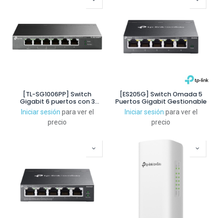
[TL-SG1006PP] Switch
[ES205G] Switch Omada 5
Gigabit 6 puertos con 3
Puertos Gigabit Gestionable
puertos PoE+ y 1 puerto
Iniciar sesión
para ver el
Iniciar sesión
para ver el
PoE++
precio
precio