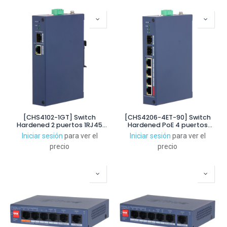
[CHS4102-1GT] Switch
[CHS4206-4ET-90] Switch
Hardened 2 puertos 1RJ45
Hardened PoE 4 puertos
Gigabit + 1SFP Gigabit
10/100 + 2SFP Gigabit 90W
Iniciar sesión
para ver el
Iniciar sesión
para ver el
Gestionable en Cloud Layer2
Gestionable en Cloud Layer2
precio
precio