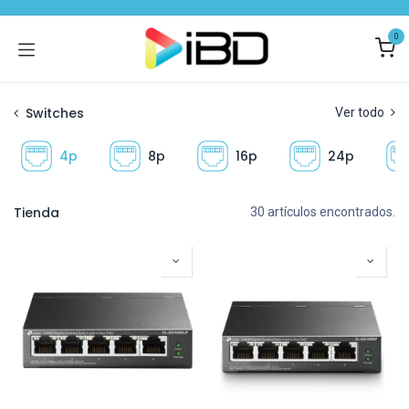
Ir al contenido
0
Switches
Ver todo
4p
8p
16p
24p
Tienda
30 artículos encontrados.