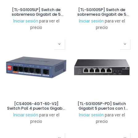
[TL-SG1005LP] Switch de
[TL-SG1005P] Switch de
sobremesa Gigabit de 5
sobremesa Gigabit de 5
puertos con 4 puertos PoE+
puertos con 4 puertos PoE+
Iniciar sesión
para ver el
Iniciar sesión
para ver el
precio
precio
[CS4006-4GT-60-V2]
[TL-SG1005P-PD] Switch
Switch PoE 4 puertos Gigabit
Gigabit 5 puertos con 1
+ 2RJ45 Uplink Gigabit 60W
puerto PoE++ IN y 4 puertos
Iniciar sesión
para ver el
Iniciar sesión
para ver el
Gestionable en Cloud Layer2
PoE+ OUT
precio
precio