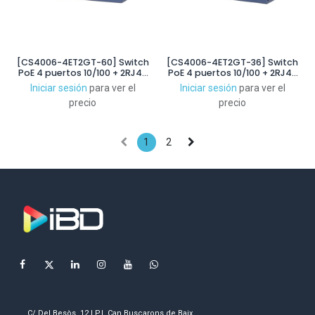
[CS4006-4ET2GT-60] Switch
[CS4006-4ET2GT-36] Switch
PoE 4 puertos 10/100 + 2RJ45
PoE 4 puertos 10/100 + 2RJ45
Uplink Gigabit 60W
Uplink Gigabit 36W
Iniciar sesión
para ver el
Iniciar sesión
para ver el
Gestionable en Cloud Layer2
Gestionable en Cloud Layer2
precio
precio
1
2
C/ Del Besòs, 12 | P.I. Can Buscarons de Baix