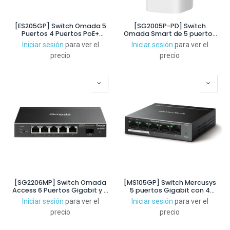
[ES205GP] Switch Omada 5
[SG2005P-PD] Switch
Puertos 4 Puertos PoE+
Omada Smart de 5 puertos
Gestionable
Gigabit, 1 PoE++ In y 4 PoE+
Iniciar sesión
para ver el
Iniciar sesión
para ver el
Out para exterior
precio
precio
[SG2206MP] Switch Omada
[MS105GP] Switch Mercusys
Access 6 Puertos Gigabit y 4
5 puertos Gigabit con 4
Puertos PoE
puertos PoE+
Iniciar sesión
para ver el
Iniciar sesión
para ver el
precio
precio