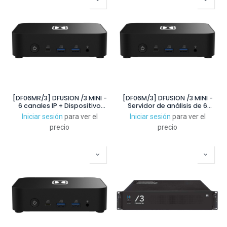
[DF06MR/3] DFUSION /3 MINI -
[DF06M/3] DFUSION /3 MINI -
6 canales IP + Dispositivo
Servidor de análisis de 6
externo, 8 entradas + 6
canales
Iniciar sesión
para ver el
Iniciar sesión
para ver el
salidas
precio
precio