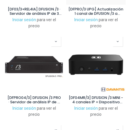
[DF03/3+REL4IA] DFUSION /3 ·
[DFPRO/3 UPG] Actualización
Servidor de análisis IP de 3
1 canal de DFUSION /3 a
canales + REL4IA - Modulo
DFUSION /3 PRO
Iniciar sesión
para ver el
Iniciar sesión
para ver el
interno de 4 salidas
precio
precio
[DFPRO04/3] DFUSION /3 PRO
[DF04MR/3] DFUSION /3 MINI -
· Servidor de análisis IP de 4
4 canales IP + Dispositivo
canales
externo, 8 entradas + 4
Iniciar sesión
para ver el
Iniciar sesión
para ver el
salidas
precio
precio