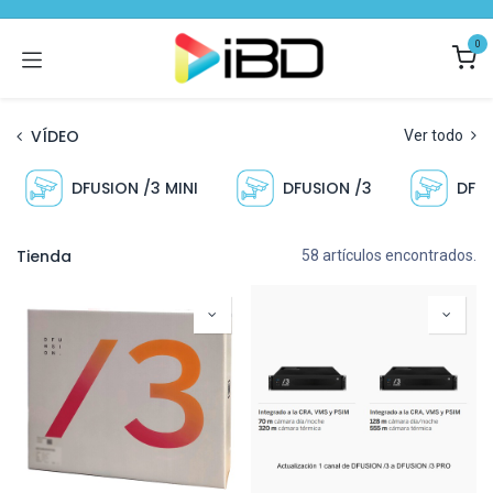
Ir al contenido
0
VÍDEO
Ver todo
DFUSION /3 MINI
DFUSION /3
DFUS
Tienda
58 artículos encontrados.