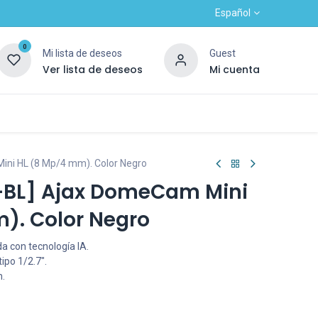
Español
0
Mi lista de deseos
Guest
Ver lista de deseos
Mi cuenta
Contacto
Alta nuevo cliente
OUTLET
ni HL (8 Mp/4 mm). Color Negro
BL] Ajax DomeCam Mini
). Color Negro
a con tecnología IA.
ipo 1/2.7".
m.