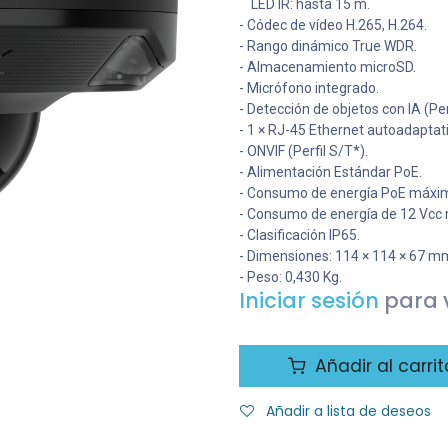
LED IR: hasta 15 m.
- Códec de vídeo H.265, H.264.
- Rango dinámico True WDR.
- Almacenamiento microSD.
- Micrófono integrado.
- Detección de objetos con IA (P
- 1 × RJ-45 Ethernet autoadaptat
- ONVIF (Perfil S/T*).
- Alimentación Estándar PoE.
- Consumo de energía PoE máximo
- Consumo de energía de 12 Vcc 
- Clasificación IP65.
- Dimensiones: 114 × 114 × 67 m
- Peso: 0,430 Kg.
Iniciar sesión
para v
Añadir al carrit
Añadir a lista de deseos