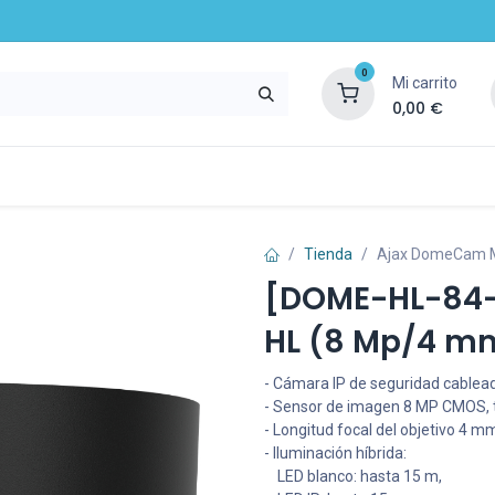
0
Mi carrito
0,00
€
mpresa
Noticias
Recursos y servicios
Tienda
Ajax DomeCam Mi
[DOME-HL-84-
HL (8 Mp/4 mm
- Cámara IP de seguridad cablead
- Sensor de imagen 8 MP CMOS, t
- Longitud focal del objetivo 4 m
- Iluminación híbrida:
LED blanco: hasta 15 m,