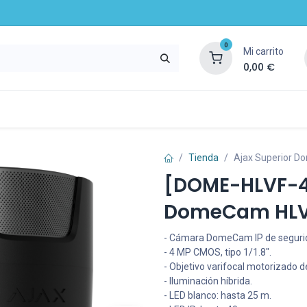
0
Mi carrito
0,00
€
mpresa
Noticias
Recursos y servicios
Tienda
Ajax Superior D
[DOME-HLVF-4-
DomeCam HLVF
- Cámara DomeCam IP de segurid
- 4 MP CMOS, tipo 1/1.8".
- Objetivo varifocal motorizado 
- Iluminación híbrida.
- LED blanco: hasta 25 m.