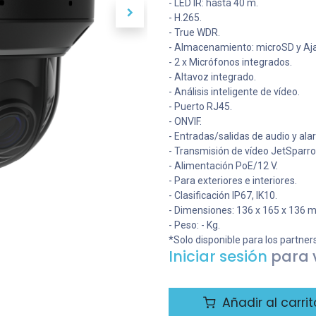
- LED IR: hasta 40 m.
- H.265.
- True WDR.
- Almacenamiento: microSD y Aj
- 2 x Micrófonos integrados.
- Altavoz integrado.
- Análisis inteligente de vídeo.
- Puerto RJ45.
- ONVIF.
- Entradas/salidas de audio y ala
- Transmisión de vídeo JetSparro
- Alimentación PoE/12 V.
- Para exteriores e interiores.
- Clasificación IP67, IK10.
- Dimensiones: 136 x 165 x 136 
- Peso: - Kg.
*Solo disponible para los partner
Iniciar sesión
para v
Añadir al carrit