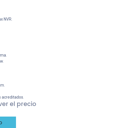
ax NVR.
rma.
w.
mm.
s acreditados.
er el precio
o