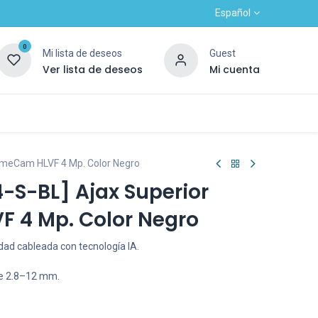
Español
0
Mi lista de deseos
Guest
Ver lista de deseos
Mi cuenta
Contacto
Alta nuevo cliente
OUTLET
omeCam HLVF 4 Mp. Color Negro
S-BL] Ajax Superior
 4 Mp. Color Negro
ad cableada con tecnología IA.
de 2.8–12 mm.