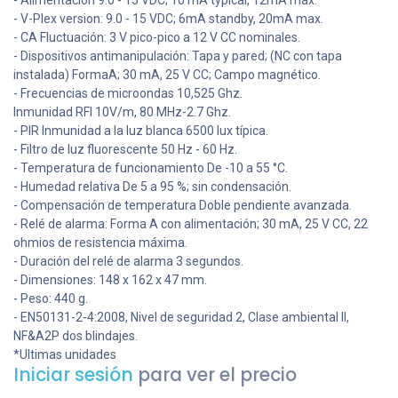
- Alimentación 9.0 - 15 VDC; 10 mA typical, 12mA max.
- V-Plex version: 9.0 - 15 VDC; 6mA standby, 20mA max.
- CA Fluctuación: 3 V pico-pico a 12 V CC nominales.
- Dispositivos antimanipulación: Tapa y pared; (NC con tapa
instalada) FormaA; 30 mA, 25 V CC; Campo magnético.
- Frecuencias de microondas 10,525 Ghz.
Inmunidad RFI 10V/m, 80 MHz-2.7 Ghz.
- PIR Inmunidad a la luz blanca 6500 lux típica.
- Filtro de luz fluorescente 50 Hz - 60 Hz.
- Temperatura de funcionamiento De -10 a 55 °C.
- Humedad relativa De 5 a 95 %; sin condensación.
- Compensación de temperatura Doble pendiente avanzada.
- Relé de alarma: Forma A con alimentación; 30 mA, 25 V CC, 22
ohmios de resistencia máxima.
- Duración del relé de alarma 3 segundos.
- Dimensiones: 148 x 162 x 47 mm.
- Peso: 440 g.
- EN50131-2-4:
2008, Nivel de seguridad 2, Clase ambiental II,
NF&A2P dos blindajes.
*Ultimas unidades
Iniciar sesión
para ver el precio