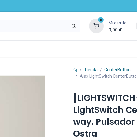
0
Mi carrito
0,00
€
mpresa
Noticias
Recursos y servicios
Tienda
CenterButton
Ajax LightSwitch CenterButto
[LIGHTSWITCH
LightSwitch C
way. Pulsador 
Ostra