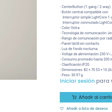
- CenterButton (1-gang / 2-way).
- Botón central compatible con:
Interruptor simple LightCore 1-
Interruptor conmutado LightCor
- Color Ostra.
- Tecnología de comunicación Jew
- Rango de comunicación por rad
- Panel táctil sin contacto.
- Luz de fondo nocturna.
- Voltaje de alimentación 230 V~,
- Consumo promedio hasta 200 
- Clasificación IP20.
- Dimensiones: 82 × 70.53 × 10.2
- Peso: 30.97 g.
Iniciar sesión
para v
Añadir al carrit
Añadir a lista de deseos