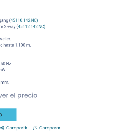
gang (
45110.142.NC)
e 2-way (
45112.142.NC)
eller.
io hasta 1.100 m.
 50 Hz.
mW.
6 mm.
er el precio
o
Compartir
Comparar