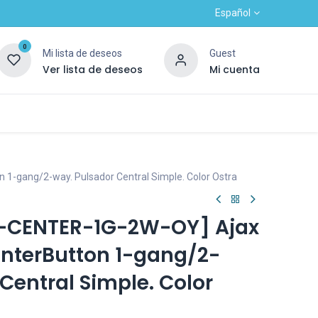
Español
0
Mi lista de deseos
Guest
Ver lista de deseos
Mi cuenta
Contacto
Alta nuevo cliente
OUTLET
n 1-gang/2-way. Pulsador Central Simple. Color Ostra
-CENTER-1G-2W-OY] Ajax
enterButton 1-gang/2-
Central Simple. Color