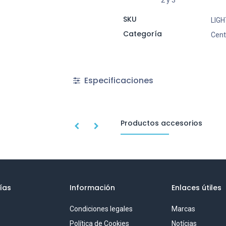
2 y 3
SKU
LIG
Categoría
Cent
Especificaciones
Productos accesorios
ías
Información
Enlaces útiles
Condiciones legales
Marcas
S
Política de Cookies
Notícias