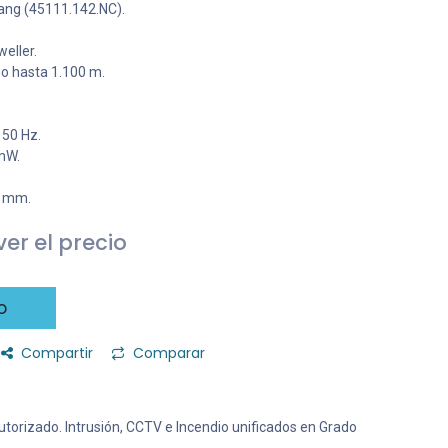
ang (45111.142.NC).
eller.
io hasta 1.100 m.
 50 Hz.
mW.
6 mm.
er el precio
o
Compartir
Comparar
 Autorizado. Intrusión, CCTV e Incendio unificados en Grado