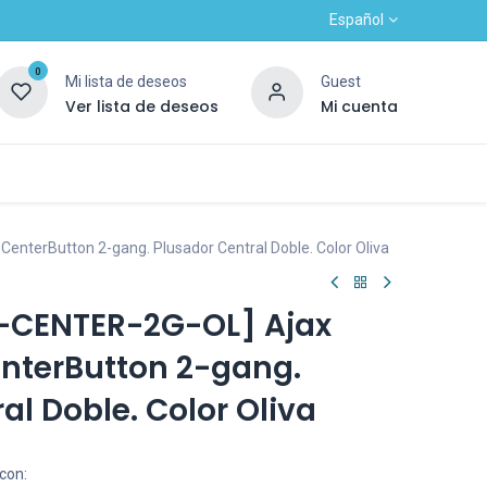
Español
0
Mi lista de deseos
Guest
Ver lista de deseos
Mi cuenta
Contacto
Alta nuevo cliente
OUTLET
 CenterButton 2-gang. Plusador Central Doble. Color Oliva
-CENTER-2G-OL] Ajax
enterButton 2-gang.
al Doble. Color Oliva
con: