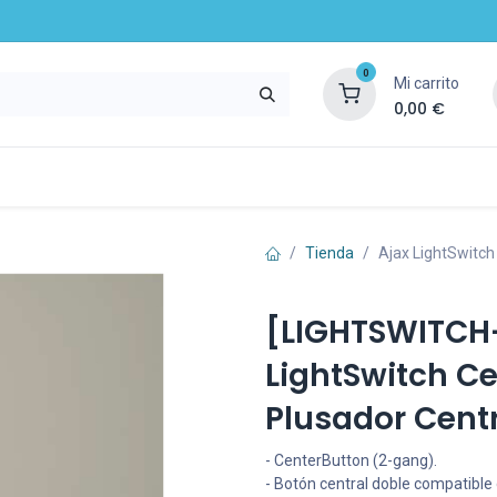
0
Mi carrito
0,00
€
mpresa
Noticias
Recursos y servicios
Tienda
Ajax LightSwitch
[LIGHTSWITCH
LightSwitch C
Plusador Centr
- CenterButton (2-gang).
- Botón central doble compatible 