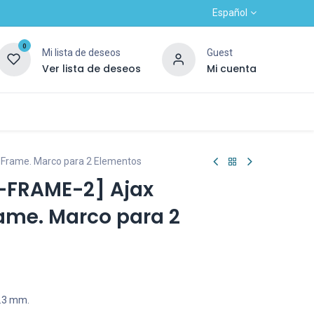
Español
0
Mi lista de deseos
Guest
Ver lista de deseos
Mi cuenta
Contacto
Alta nuevo cliente
OUTLET
h Frame. Marco para 2 Elementos
-FRAME-2] Ajax
rame. Marco para 2
6.3 mm.