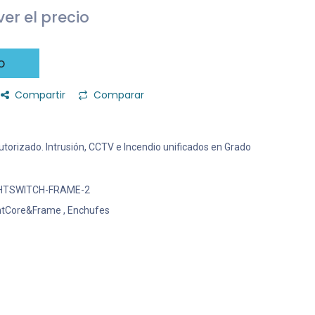
er el precio
o
Compartir
Comparar
 Autorizado. Intrusión, CCTV e Incendio unificados en Grado
HTSWITCH-FRAME-2
htCore&Frame
,
Enchufes