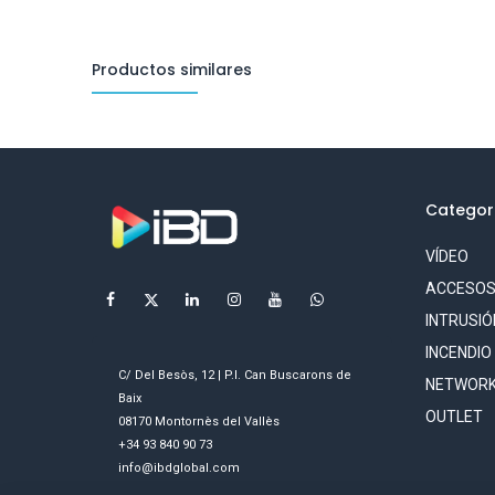
Productos similares
Categor
VÍDEO
ACCESO
INTRUSIÓ
INCENDIO
C/ Del Besòs, 12 | P.I. Can Buscarons de
NETWORK
Baix
OUTLET
08170 Montornès del Vallès
+34 93 840 90 73
info@ibdglobal.com