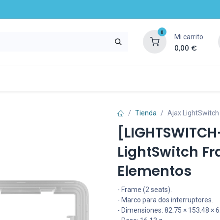
0
Mi carrito
0,00
€
mpresa
Noticias
Recursos y servicios
Tienda
Ajax LightSwitc
[LIGHTSWITCH
LightSwitch F
Elementos
- Frame (2 seats).
- Marco para dos interruptores.
- Dimensiones: 82.75 × 153.48 × 