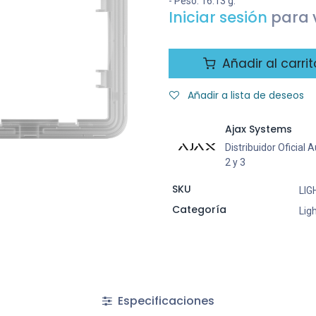
- Peso: 16.13 g.
Iniciar sesión
para v
Añadir al carrit
Añadir a lista de deseos
Ajax Systems
Distribuidor Oficial
2 y 3
SKU
LIG
Categoría
Lig
Especificaciones