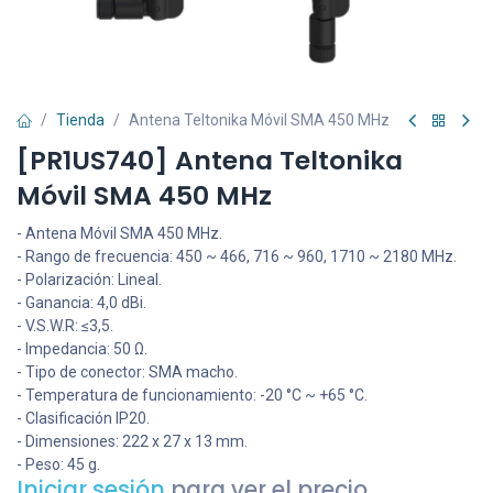
Tienda
Antena Teltonika Móvil SMA 450 MHz
[PR1US740] Antena Teltonika
Móvil SMA 450 MHz
- Antena Móvil SMA 450 MHz.
- Rango de frecuencia: 450 ~ 466, 716 ~ 960, 1710 ~ 2180 MHz.
- Polarización: Lineal.
- Ganancia: 4,0 dBi.
- V.S.W.R: ≤3,5.
- Impedancia: 50 Ω.
- Tipo de conector: SMA macho.
- Temperatura de funcionamiento: -20 °C ~ +65 °C.
- Clasificación IP20.
- Dimensiones: 222 x 27 x 13 mm.
- Peso: 45 g.
Iniciar sesión
para ver el precio