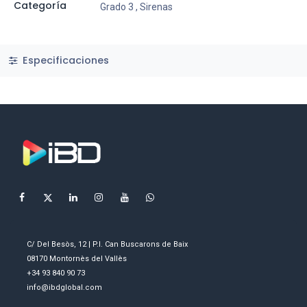
Categoría
Grado 3
,
Sirenas
Especificaciones
C/ Del Besòs, 12 | P.I. Can Buscarons de Baix
08170 Montornès del Vallès
+34 93 840 90 73
info@ibdglobal.com