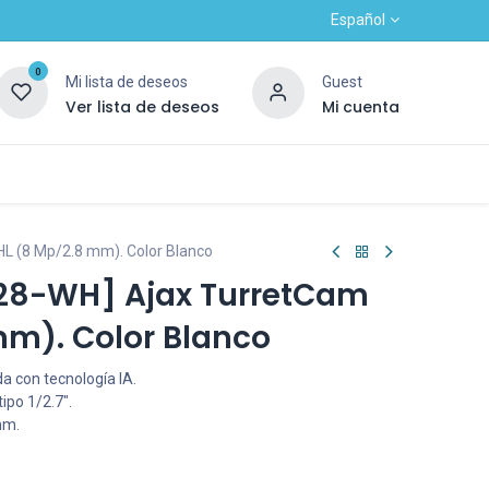
Español
0
Mi lista de deseos
Guest
Ver lista de deseos
Mi cuenta
Contacto
Alta nuevo cliente
OUTLET
HL (8 Mp/2.8 mm). Color Blanco
28-WH] Ajax TurretCam
mm). Color Blanco
a con tecnología IA.
ipo 1/2.7".
mm.