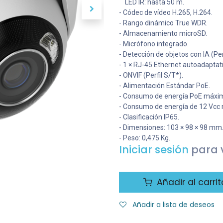
LED IR: hasta 50 m.
- Códec de vídeo H.265, H.264.
- Rango dinámico True WDR.
- Almacenamiento microSD.
- Micrófono integrado.
- Detección de objetos con IA (P
- 1 × RJ-45 Ethernet autoadaptat
- ONVIF (Perfil S/T*).
- Alimentación Estándar PoE.
- Consumo de energía PoE máximo
- Consumo de energía de 12 Vcc 
- Clasificación IP65.
- Dimensiones: 103 × 98 × 98 mm
- Peso: 0,475 Kg.
Iniciar sesión
para v
Añadir al carrit
Añadir a lista de deseos