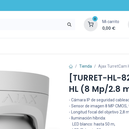
0
Mi carrito
0,00
€
mpresa
Noticias
Recursos y servicios
Tienda
Ajax TurretCam 
[TURRET-HL-8
HL (8 Mp/2.8 
- Cámara IP de seguridad cablead
- Sensor de imagen 8 MP CMOS, t
- Longitud focal del objetivo 2,8 
- Iluminación híbrida:
LED blanco: hasta 50 m,