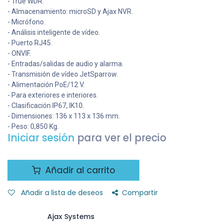
- True WDR.
- Almacenamiento: microSD y Ajax NVR.
- Micrófono.
- Análisis inteligente de vídeo.
- Puerto RJ45.
- ONVIF.
- Entradas/salidas de audio y alarma.
- Transmisión de vídeo JetSparrow.
- Alimentación PoE/12 V.
- Para exteriores e interiores.
- Clasificación IP67, IK10.
- Dimensiones: 136 x 113 x 136 mm.
- Peso: 0,850 Kg.
Iniciar sesión
para ver el precio
Añadir al carrito
Añadir a lista de deseos
Compartir
Ajax Systems