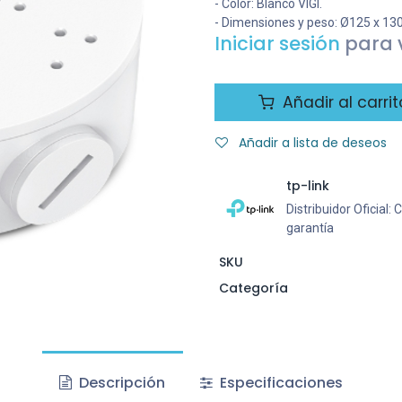
- Color: Blanco VIGI.
- Dimensiones y peso: Ø125 x 130
Iniciar sesión
para v
Añadir al carrit
Añadir a lista de deseos
tp-link
Distribuidor Oficia
garantía
SKU
Categoría
Descripción
Especificaciones