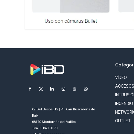
Categor
VÍDEO
ACCESO
INTRUSIÓ
INCENDIO
C/ Del Besòs, 12 | P.I. Can Buscarons de
NETWORK
Baix
OUTLET
08170 Montornès del Vallès
+34 93 840 90 73