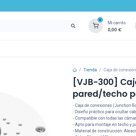
0
Mi carrito
0,00
€
mpresa
Noticias
Recursos y servicios
Tienda
Caja de conexio
[VJB-300] Caj
pared/techo p
- Caja de conexiones (Junction B
- Diseño práctico para ocultar c
- Compatible con todas las cámar
- Apto para montaje en techo y pa
- Material de construcción: Aleac