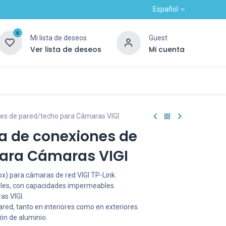
Español
0
Mi lista de deseos
Guest
Ver lista de deseos
Mi cuenta
Contacto
Alta nuevo cliente
OUTLET
nes de pared/techo para Cámaras VIGI
a de conexiones de
ara Cámaras VIGI
ox) para cámaras de red VIGI TP-Link.
ables, con capacidades impermeables.
as VIGI.
red, tanto en interiores como en exteriores.
ión de aluminio.