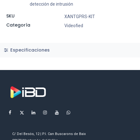
detección de intrusión
SKU
XANTGPRS-KIT
Categoría
Videofied
Especificaciones
C/ Del Besòs, 12 | P.I. Can Buscarons de Baix