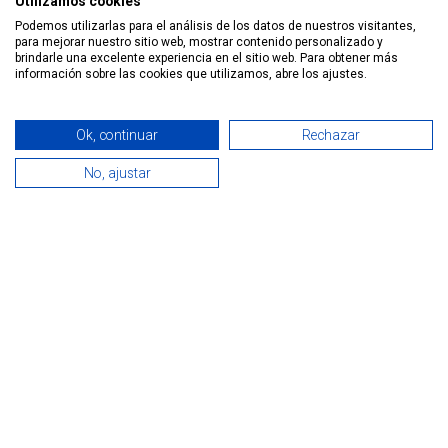
Utilizamos cookies
en
Noticias
Podemos utilizarlas para el análisis de los datos de nuestros visitantes,
para mejorar nuestro sitio web, mostrar contenido personalizado y
brindarle una excelente experiencia en el sitio web. Para obtener más
información sobre las cookies que utilizamos, abre los ajustes.
Ok, continuar
Rechazar
No, ajustar
0
Home
Search
Wishlist
Cuenta