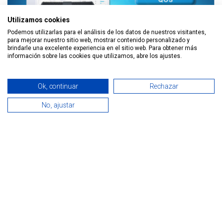
Utilizamos cookies
Podemos utilizarlas para el análisis de los datos de nuestros visitantes,
para mejorar nuestro sitio web, mostrar contenido personalizado y
brindarle una excelente experiencia en el sitio web. Para obtener más
información sobre las cookies que utilizamos, abre los ajustes.
Gestión total
Ok, continuar
Rechazar
Soporta funciones de gestión de Capa 2, tales como VLAN 802.1Q,
QOS 802.1p, STP/RSTP, Fast-Ring, agregación de enlaces ERPS y
No, ajustar
0
DHCP, etc. Se puede gestionar fácilmente a través de una interfaz
gráfica web (http/https), CLI (telnet/ssh/consola) o SNMP.
Home
Search
Wishlist
Cuenta
¿Qué hace a Dr. Net la
opción ideal para tus