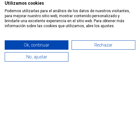
Utilizamos cookies
NETWORKING
Podemos utilizarlas para el análisis de los datos de nuestros visitantes,
OUTLET
para mejorar nuestro sitio web, mostrar contenido personalizado y
brindarle una excelente experiencia en el sitio web. Para obtener más
Información
información sobre las cookies que utilizamos, abre los ajustes.
Condiciones legales
Ok, continuar
Rechazar
Política de Cookies
No, ajustar
Política de Privacidad
0
Home
Search
Wishlist
Quiénes somos
Cuenta
Huella IBD
Enlaces útiles
Marcas
Notícias
Formaciones y eventos
Alta nuevo cliente
Contacto