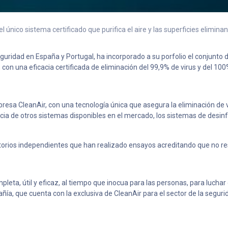
l único sistema certificado que purifica el aire y las superficies elimina
seguridad en España y Portugal, ha incorporado a su porfolio el conjunto 
s, con una eficacia certificada de eliminación del 99,9% de virus y del 10
esa CleanAir, con una tecnología única que asegura la eliminación de vir
cia de otros sistemas disponibles en el mercado, los sistemas de desin
orios independientes que han realizado ensayos acreditando que no res
mpleta, útil y eficaz, al tiempo que inocua para las personas, para luc
a, que cuenta con la exclusiva de CleanAir para el sector de la segurida