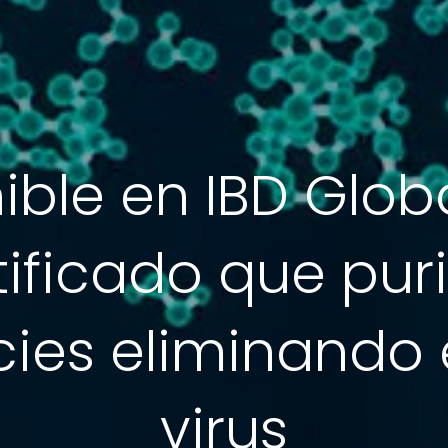
ible en IBD Globa
ificado que purif
icies eliminando 
virus