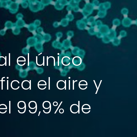
l el único
ica el aire y
el 99,9% de