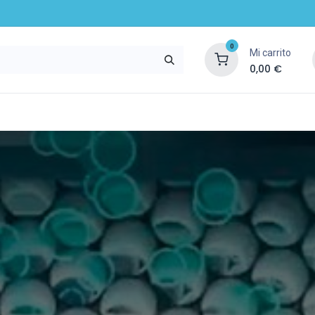
0
Mi carrito
0,00
€
mpresa
Noticias
Recursos y servicios