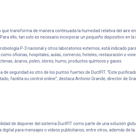
so que transforma de manera continuada la humedad relativa del aire en
 Para ello, tan solo es necesario incorporar un pequeño dispositivo en la
crobiología P-3 nacional y otros laboratorios externos, está indicado pa
como oficinas, hospitales, aulas, comercio, hoteles, restauración o vivi
acterias, ácaros, polen, olores, humo, productos químicos y gases.
de seguridad es otro de los puntos fuertes de DuctFIT. “Este purificad
tado, facilita su control online”, destaca Antonio Grande, director de Gr
ibilidad de disponer del sistema DuctFIT como parte de una solución glob
gital para mensajes o vídeos publicitarios, entre otros, además de la i