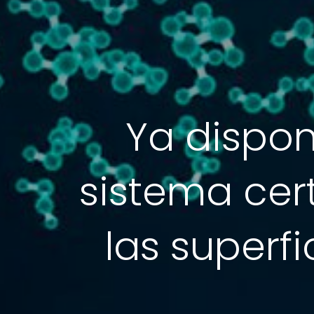
Ya dispon
sistema cert
las superf