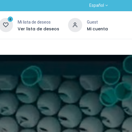
Español
0
Mi lista de deseos
Guest
Ver lista de deseos
Mi cuenta
Contacto
Alta nuevo cliente
OUTLET