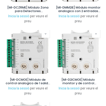
[MI-DCZRME] Módulo Zona
[MI-DMM2IE] Módulo monitor
para Detectores
analogico con 2 entradas
Convencionales o ATEX
supervisadas
Inicia la sessió
per veure el
Inicia la sessió
per veure el
preu
preu
[MI-DCMOE] Módulo de
[MI-D2ICMOE] Módulo
control analogico de 1 salida
monitor y de control
supervisada con RFL o en
direccionable de 2 entradas
Inicia la sessió
per veure el
Inicia la sessió
per veure el
forma relé
supervisadas y 1 salida de
preu
preu
relé