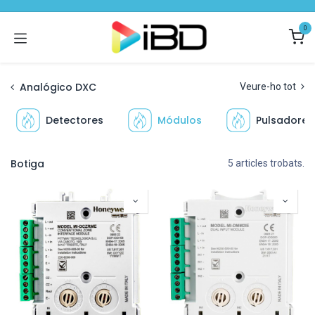
Skip to Content
0
Analógico DXC
Veure-ho tot
Detectores
Módulos
Pulsadores
Botiga
5 articles trobats.