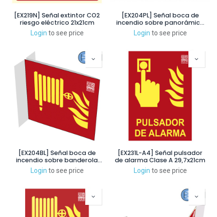
[EX219N] Señal extintor CO2
[EX204PL] Señal boca de
riesgo eléctrico 21x21cm
incendio sobre panorámica
Clase A 21x21cm
Login
to see price
Login
to see price
[EX204BL] Señal boca de
[EX231L-A4] Señal pulsador
incendio sobre banderola
de alarma Clase A 29,7x21cm
Clase A 21x21cm
Login
to see price
Login
to see price