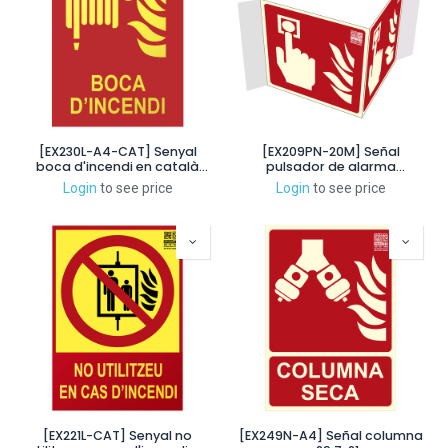
[EX230L-A4-CAT] Senyal
[EX209PN-20M] Señal
boca d'incendi en català
pulsador de alarma
Classe A 29,7x21cm
panorámica 42x42cm. 20m
Login
to see price
Login
to see price
[EX221L-CAT] Senyal no
[EX249N-A4] Señal columna