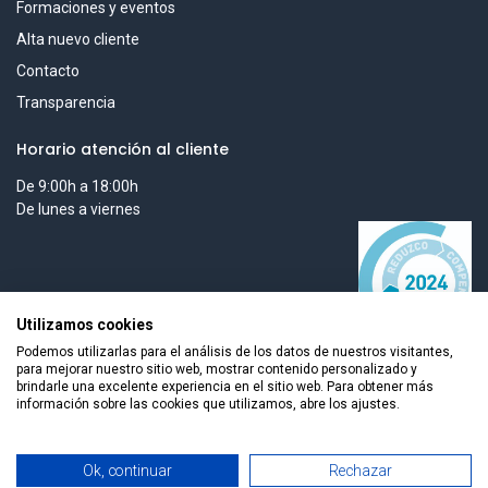
Formaciones y eventos
Alta nuevo cliente
Contacto
Transparencia
Horario atención al cliente
De 9:00h a 18:00h
De lunes a viernes
Utilizamos cookies
Podemos utilizarlas para el análisis de los datos de nuestros visitantes,
para mejorar nuestro sitio web, mostrar contenido personalizado y
brindarle una excelente experiencia en el sitio web. Para obtener más
información sobre las cookies que utilizamos, abre los ajustes.
Todos los derechos reservados © 2026 Smart Tech Ibd Global Solutions,
Ok, continuar
Rechazar
Filters
Newest Arrivals
S.L.