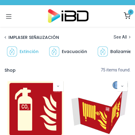
Skip to Content
0
IMPLASER SEÑALIZACIÓN
See All
Extinción
Evacuación
Balizamien
Shop
75 items found.