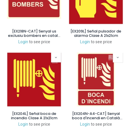
[EX218N-CAT] Senyal us
[EX209L] Señal pulsador de
exclusiu bombers en català
alarma Clase A 21x21cm
25x20cm
Login
to see price
Login
to see price
[EX204L] Señal boca de
[EX204N-A4-CAT] Senyal
incendio Clase A 21x21cm
boca d'incendi en Català
29,7x21cm
Login
to see price
Login
to see price