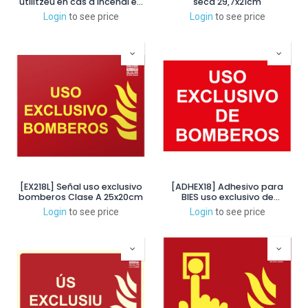
utilitzeu en cas d'incendi en
seca 29,7x21cm
català Classe A 21x15cm
Login
to see price
Login
to see price
[EX218L] Señal uso exclusivo
[ADHEX18] Adhesivo para
bomberos Clase A 25x20cm
BIES uso exclusivo de
bomberos 21x15cm
Login
to see price
Login
to see price