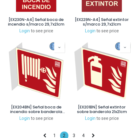
[EX230N-A4] Señal boca de
[EX229N-A4] Señal extintor
incendio s/marco 29,7x21cm
s/marco 29,7x21cm
Login
to see price
Login
to see price
[EX204BN] Señal boca de
[EX201BN] Señal extintor
incendio sobre banderola
sobre banderola 21x21cm
21x21cm
Login
to see price
Login
to see price
1
2
3
4