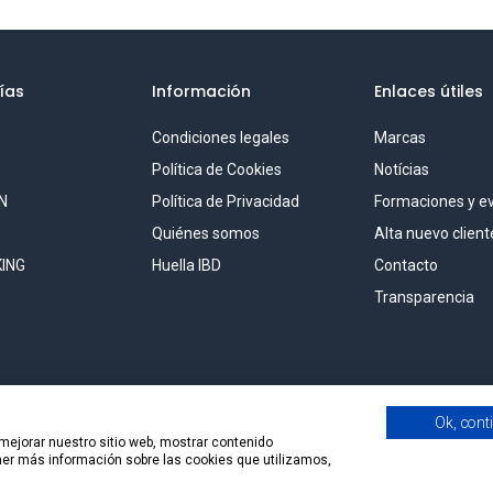
ías
Información
Enlaces útiles
Condiciones legales
Marcas
S
Política de Cookies
Notícias
N
Política de Privacidad
Formaciones y e
Quiénes somos
Alta nuevo client
ING
Huella IBD
Contacto
Transparencia
Ok, cont
 mejorar nuestro sitio web, mostrar contenido
ener más información sobre las cookies que utilizamos,
al Solutions, S.L.