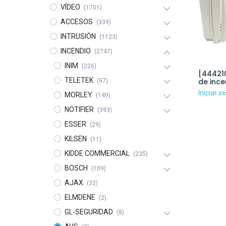
VÍDEO
(1701)
ACCESOS
(339)
INTRUSIÓN
(1123)
INCENDIO
(2747)
INIM
(226)
[444210
TELETEK
de ince
(97)
Iniciar s
MORLEY
(149)
NOTIFIER
(393)
ESSER
(29)
KILSEN
(11)
KIDDE COMMERCIAL
(235)
BOSCH
(109)
AJAX
(32)
ELMDENE
(2)
GL-SEGURIDAD
(8)