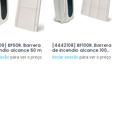
9] BF60R. Barrera
[4442108] BF100R. Barrera
ndio alcance 60 m
de incendio alcance 100
metros
essão
para ver o preço
Iniciar sessão
para ver o preço