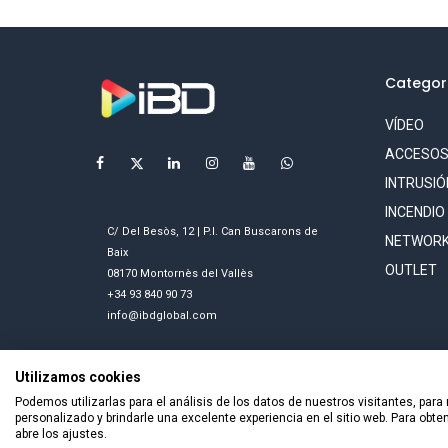
Categor
VÍDEO
ACCESO
INTRUSIÓ
INCENDIO
C/ Del Besòs, 12 | P.I. Can Buscarons de
NETWORK
Baix
OUTLET
08170 Montornès del Vallès
+34 93 840 90 73
info@ibdglobal.com
Utilizamos cookies
Podemos utilizarlas para el análisis de los datos de nuestros visitantes, para
personalizado y brindarle una excelente experiencia en el sitio web. Para obt
abre los ajustes.
Todos los derechos reservados © 2026 Smart Tech Ibd Glob