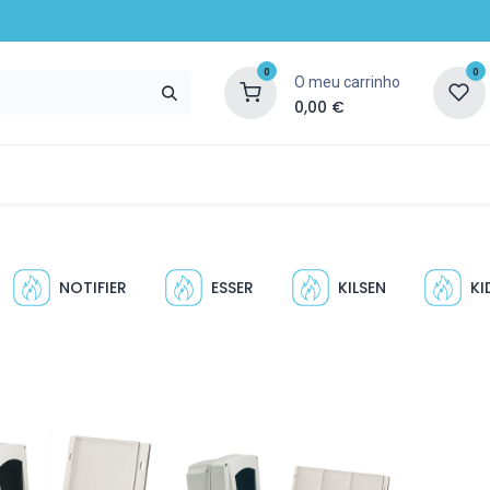
0
0
O meu carrinho
0,00
€
ompany
Notícias
Recursos e serviços
NOTIFIER
ESSER
KILSEN
KI