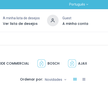
Português
A minha lista de desejos
Guest
Ver lista de desejos
A minha conta
Contacte-nos
Novo cliente alto
OUTLET
DDE COMMERCIAL
BOSCH
AJAX
E
Ordenar por:
Novidades