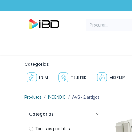
Pular para o conteúdo
Início
Productos
Marcas
C
Categorias
INIM
TELETEK
MORLEY
Produtos
INCENDIO
AVS
- 2 artigos
Categorias
Todos os produtos