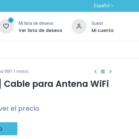
Español
0
Mi lista de deseos
Guest
Ver lista de deseos
Mi cuenta
Contacto
Alta nuevo cliente
OUTLET
a WiFi 1 metro
 Cable para Antena WiFi
er el precio
o