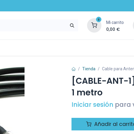
0
Mi carrito
0,00
€
mpresa
Noticias
Recursos y servicios
Tienda
Cable para Anten
[CABLE-ANT-1]
1 metro
Iniciar sesión
para v
Añadir al carrit