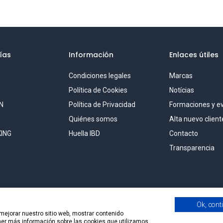
ías
Información
Enlaces útiles
Condiciones legales
Marcas
S
Política de Cookies
Notícias
N
Política de Privacidad
Formaciones y e
Quiénes somos
Alta nuevo client
ING
Huella IBD
Contacto
Transparencia
Ok, cont
 mejorar nuestro sitio web, mostrar contenido
ener más información sobre las cookies que utilizamos,