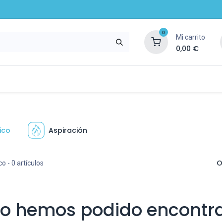
0
Mi carrito
0,00
€
mpresa
Noticias
Recursos y servicios
ico
Aspiración
O
co
- 0 artículos
No hemos podido encontra