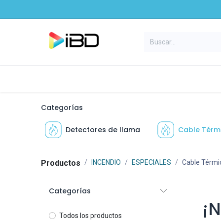
Ir al contenido
Inicio
Productos
Marcas
E
Categorías
Detectores de llama
Cable Térm
Produ​ctos
INCENDIO
ESPECIALES
Cable Térmi
Categorías
¡
Todos los productos