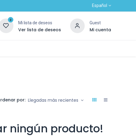
Español
0
Mi lista de deseos
Guest
Ver lista de deseos
Mi cuenta
Contacto
Alta nuevo cliente
OUTLET
rdenar por:
Llegadas más recientes
r ningún producto!