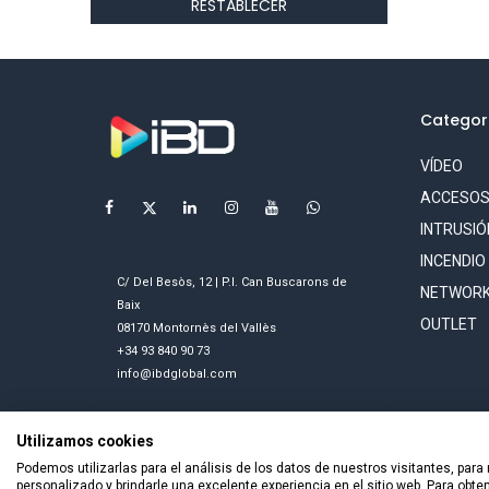
RESTABLECER
Categor
VÍDEO
ACCESO
INTRUSIÓ
INCENDIO
C/ Del Besòs, 12 | P.I. Can Buscarons de
NETWORK
Baix
OUTLET
08170 Montornès del Vallès
+34 93 840 90 73
info@ibdglobal.com
Utilizamos cookies
Podemos utilizarlas para el análisis de los datos de nuestros visitantes, para
personalizado y brindarle una excelente experiencia en el sitio web. Para obt