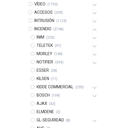
VÍDEO
(1703)
ACCESOS
(339)
INTRUSIÓN
(1123)
INCENDIO
(2746)
INIM
(226)
TELETEK
(97)
MORLEY
(149)
NOTIFIER
(393)
ESSER
(28)
KILSEN
(11)
KIDDE COMMERCIAL
(235)
BOSCH
(109)
AJAX
(32)
ELMDENE
(2)
GL-SEGURIDAD
(8)