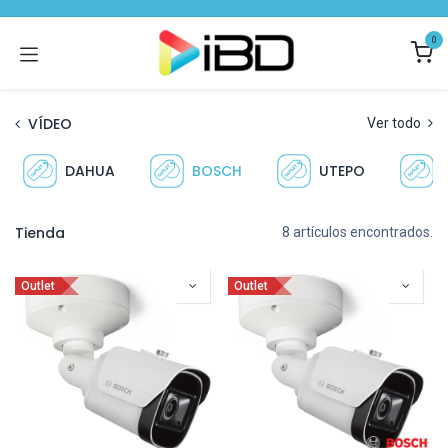
Ir al contenido
0
VÍDEO
Ver todo
DAHUA
BOSCH
UTEPO
Tienda
8 artículos encontrados.
Outlet
Outlet