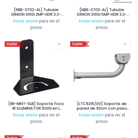
[NBE-3702-AL] Tubular
[NBE-3703-AL] Tubular
DINION 3100i 2MP HDR 3.3-
DINION 3100i 5MP HDR 3.3-
10.2mm IP66 IK10 IR30m
10.2mm IP66 IK10 IR30m
Iniciar sesión
para ver el
Iniciar sesión
para ver el
precio
precio
Outlet
Outlet
[IIR-MNT-SLB] Soporte foco
[LTC9215/00] Soporte de
IR ILLUMINATOR 5000 en L
pared de 30cm con paso
sencillo negro
para cables de 12” para
Iniciar sesión
para ver el
Iniciar sesión
para ver el
carcasas LTC 948x
precio
precio