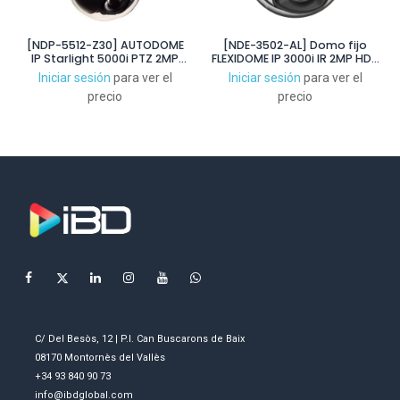
[NDP-5512-Z30] AUTODOME
[NDE-3502-AL] Domo fijo
IP Starlight 5000i PTZ 2MP
FLEXIDOME IP 3000i IR 2MP HDR
HDR 30x transparente IP66
3.2-10mm IP66 IK10 IR30m
Iniciar sesión
para ver el
Iniciar sesión
para ver el
colgante
precio
precio
C/ Del Besòs, 12 | P.I. Can Buscarons de Baix
08170 Montornès del Vallès
+34 93 840 90 73
info@ibdglobal.com