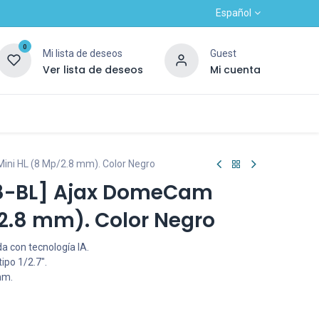
Español
0
Mi lista de deseos
Guest
Ver lista de deseos
Mi cuenta
Contacto
Alta nuevo cliente
OUTLET
ni HL (8 Mp/2.8 mm). Color Negro
8-BL] Ajax DomeCam
/2.8 mm). Color Negro
a con tecnología IA.
ipo 1/2.7".
mm.