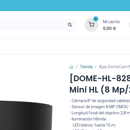
0
Mi carrito
0,00
€
mpresa
Noticias
Recursos y servicios
Tienda
Ajax DomeCam Mi
[DOME-HL-82
Mini HL (8 Mp
- Cámara IP de seguridad cablead
- Sensor de imagen 8 MP CMOS, t
- Longitud focal del objetivo 2,8 
- Iluminación híbrida:
LED blanco: hasta 15 m,