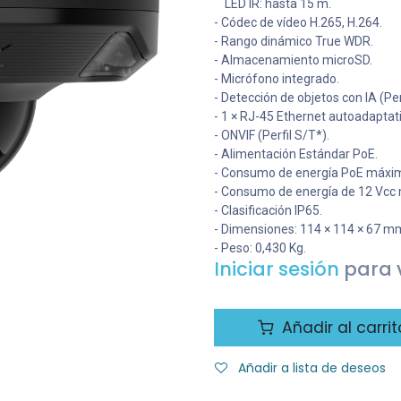
LED IR: hasta 15 m.
- Códec de vídeo H.265, H.264.
- Rango dinámico True WDR.
- Almacenamiento microSD.
- Micrófono integrado.
- Detección de objetos con IA (P
- 1 × RJ-45 Ethernet autoadaptat
- ONVIF (Perfil S/T*).
- Alimentación Estándar PoE.
- Consumo de energía PoE máximo
- Consumo de energía de 12 Vcc 
- Clasificación IP65.
- Dimensiones: 114 × 114 × 67 m
- Peso: 0,430 Kg.
Iniciar sesión
para v
Añadir al carrit
Añadir a lista de deseos