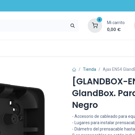
0
Mi carrito
0,00
€
mpresa
Noticias
Recursos y servicios
Tienda
Ajax EN54 GlandB
[GLANDBOX-EN
GlandBox. Para
Negro
- Accesorio de cableado para equi
- Lugares para instalar prensacab
- Diámetro del prensacable hast