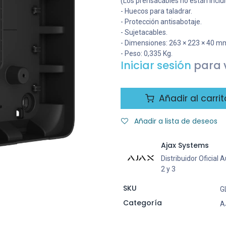
(Los prensacables no están incluid
- Huecos para taladrar.
- Protección antisabotaje.
- Sujetacables.
- Dimensiones: 263 × 223 × 40 m
- Peso: 0,335 Kg.
Iniciar sesión
para v
Añadir al carrit
Añadir a lista de deseos
Ajax Systems
Distribuidor Oficial
2 y 3
SKU
G
Categoría
A