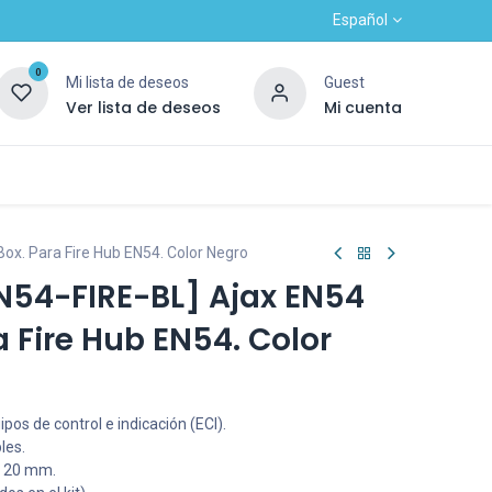
Español
0
Mi lista de deseos
Guest
Ver lista de deseos
Mi cuenta
Contacto
Alta nuevo cliente
OUTLET
ox. Para Fire Hub EN54. Color Negro
54-FIRE-BL] Ajax EN54
 Fire Hub EN54. Color
pos de control e indicación (ECI).
les.
a 20 mm.