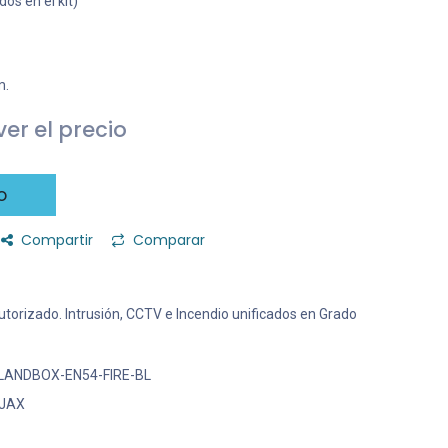
os en el kit)
m.
er el precio
o
Compartir
Comparar
 Autorizado. Intrusión, CCTV e Incendio unificados en Grado
LANDBOX-EN54-FIRE-BL
JAX