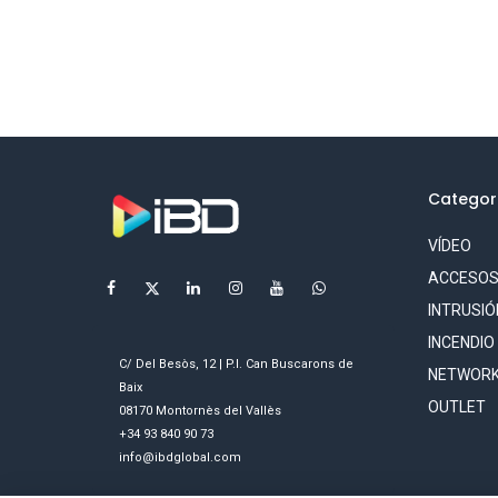
Categor
VÍDEO
ACCESO
INTRUSIÓ
INCENDIO
C/ Del Besòs, 12 | P.I. Can Buscarons de
NETWORK
Baix
OUTLET
08170 Montornès del Vallès
+34 93 840 90 73
info@ibdglobal.com