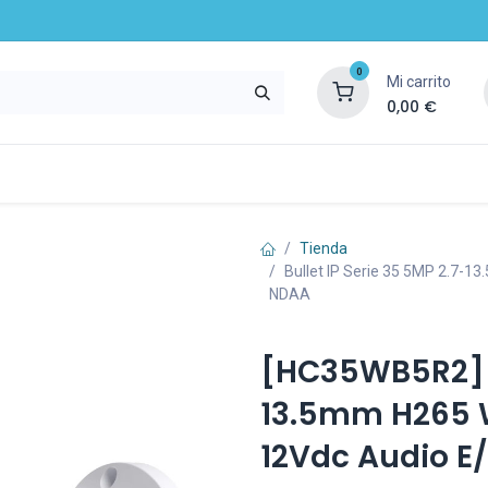
0
Mi carrito
0,00
€
mpresa
Noticias
Recursos y servicios
Tienda
Bullet IP Serie 35 5MP 2.7-
NDAA
[HC35WB5R2] Bu
13.5mm H265 W
12Vdc Audio E