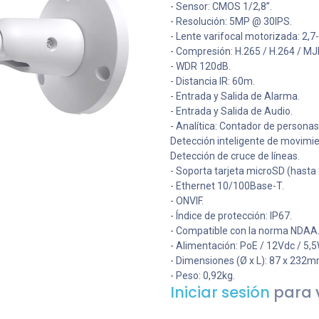
- Sensor: CMOS 1/2,8”.
- Resolución: 5MP @ 30IPS.
- Lente varifocal motorizada: 2,7
- Compresión: H.265 / H.264 / M
- WDR 120dB.
- Distancia IR: 60m.
- Entrada y Salida de Alarma.
- Entrada y Salida de Audio.
- Analítica: Contador de personas
Detección inteligente de movimie
Detección de cruce de líneas.
- Soporta tarjeta microSD (hasta
- Ethernet 10/100Base-T.
- ONVIF.
- Índice de protección: IP67.
- Compatible con la norma NDAA
- Alimentación: PoE / 12Vdc / 5,5
- Dimensiones (Ø x L): 87 x 232m
- Peso: 0,92kg.
Iniciar sesión
para v