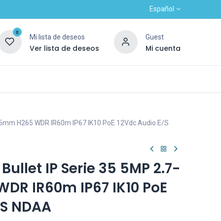
Español
0
Mi lista de deseos
Guest
Ver lista de deseos
Mi cuenta
Contacto
Alta nuevo cliente
OUTLET
13.5mm H265 WDR IR60m IP67 IK10 PoE 12Vdc Audio E/S
llet IP Serie 35 5MP 2.7-
DR IR60m IP67 IK10 PoE
/S NDAA