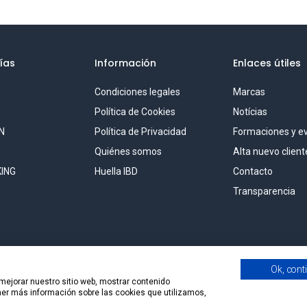
ías
Información
Enlaces útiles
Condiciones legales
Marcas
S
Política de Cookies
Notícias
N
Política de Privacidad
Formaciones y e
Quiénes somos
Alta nuevo client
ING
Huella IBD
Contacto
Transparencia
Ok, cont
 mejorar nuestro sitio web, mostrar contenido
ener más información sobre las cookies que utilizamos,
al Solutions, S.L.