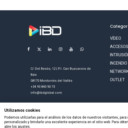
Categor
VÍDEO
ACCESO
INTRUSIÓ
INCENDIO
C/ Del Besòs, 12 | P.I. Can Buscarons de
NETWORK
Baix
OUTLET
08170 Montornès del Vallès
+34 93 840 90 73
info@ibdglobal.com
Utilizamos cookies
Podemos utilizarlas para el análisis de los datos de nuestros visitantes, para
personalizado y brindarle una excelente experiencia en el sitio web. Para obt
abre los ajustes.
Todos los derechos reservados © 2026 Smart Tech Ibd Glob