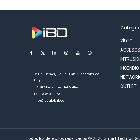
Categor
VÍDEO
ACCESO
INTRUSIÓ
INCENDIO
C/ Del Besòs, 12 | P.I. Can Buscarons de
NETWORK
Baix
OUTLET
08170 Montornès del Vallès
+34 93 840 90 73
info@ibdglobal.com
Todos los derechos reservados © 2026 Smart Tech Ibd Glob