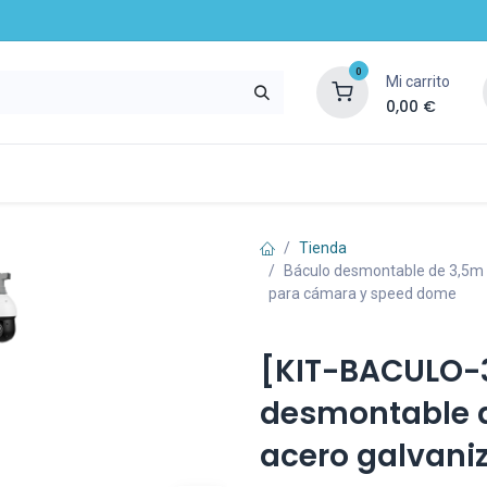
0
Mi carrito
0,00
€
mpresa
Noticias
Recursos y servicios
Tienda
Báculo desmontable de 3,5m d
para cámara y speed dome
[KIT-BACULO-
desmontable d
acero galvaniz