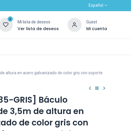
Español
0
Mi lista de deseos
Guest
Ver lista de deseos
Mi cuenta
Contacto
Alta nuevo cliente
OUTLET
e altura en acero galvanizado de color gris con soporte
35-GRIS] Báculo
e 3,5m de altura en
ado de color gris con