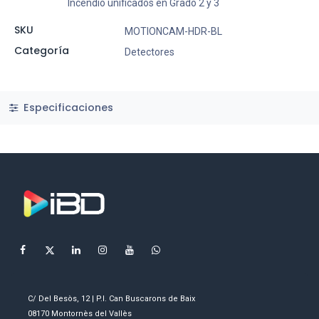
Incendio unificados en Grado 2 y 3
SKU
MOTIONCAM-HDR-BL
Categoría
Detectores
Especificaciones
C/ Del Besòs, 12 | P.I. Can Buscarons de Baix
08170 Montornès del Vallès