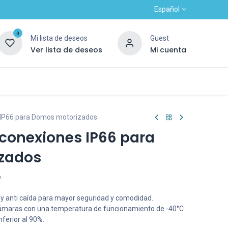
Español
0
Mi lista de deseos
Guest
Ver lista de deseos
Mi cuenta
Contacto
Alta nuevo cliente
OUTLET
 IP66 para Domos motorizados
 conexiones IP66 para
zados
.
n y anti caída para mayor seguridad y comodidad.
cámaras con una temperatura de funcionamiento de -40°C
ferior al 90%.