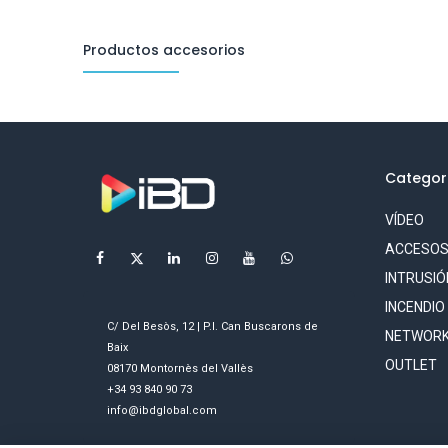
Productos accesorios
Categor
VÍDEO
ACCESO
INTRUSIÓ
INCENDIO
C/ Del Besòs, 12 | P.I. Can Buscarons de
NETWORK
Baix
OUTLET
08170 Montornès del Vallès
+34 93 840 90 73
info@ibdglobal.com