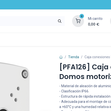
0
Mi carrito
0,00
€
mpresa
Noticias
Recursos y servicios
Tienda
Caja conexiones
[PFA126] Caja
Domos motori
- Material de aleación de aluminio
- Clasificación IP66.
- Estructura de rápida instalació
- Adecuada para el montaje de 
a +60°C y una humedad relativa in